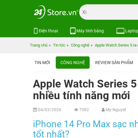
Điện thoại
Máy tính bảng
Lapto
Trang chủ
Tin tức
Công nghệ
Apple Watch Series 5 ra 
TIN MỚI
CÔNG NGHỆ
REVIEW SẢN PHẨM
Apple Watch Series 5
nhiều tính năng mới
04/03/2026
7582
My Nguyet
iPhone 14 Pro Max sạc n
tốt nhất?