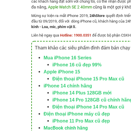
các khách hàng đặt sớm với chúng tôi, có thể nhận được p
đa năng,
Apple Watch SE 2 40mm
cũng là một gợi ý kh
Mừng sự kiện ra mắt iPhone 2019,
24hStore
quyết định tri
đầu từ 09/2019, đối với dòng iPhone cũ, khách hàng của 2
kính - Loa, mic, phím vật lí.
Liên hệ ngay qua
Hotline: 1900.0351
để được bộ phận CSKH t
Tham khảo các siêu phẩm đình đám bán chạy 
Mua iPhone 16 Series
iPhone 16 cũ đẹp 99%
Apple iPhone 15
Điện thoại iPhone 15 Pro Max cũ
iPhone 14 chính hãng
iPhone 14 Plus 128GB mới
iPhone 14 Pro 128GB cũ chính hãn
Điện thoại iPhone 14 Pro Max cũ
Điện thoại iPhone máy cũ đẹp
iPhone 11 Pro Max cũ đẹp
MacBook chính hãng