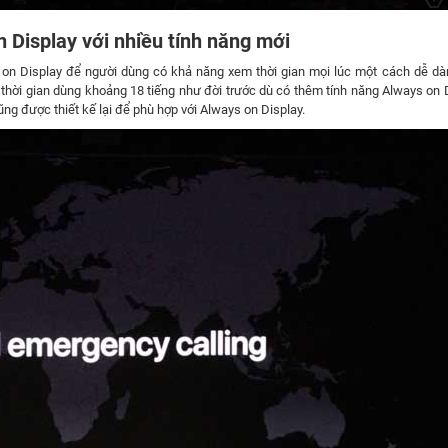
 Display với nhiều tính năng mới
 on Display để người dùng có khả năng xem thời gian mọi lúc một cách dễ dà
ó thời gian dùng khoảng 18 tiếng như đời trước dù có thêm tính năng Always on D
 được thiết kế lại để phù hợp với Always on Display.