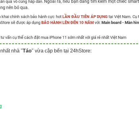
Ngoài ra, nếu bạn đang tìm kiếm một chiếc smar
hần quà vô cùng hấp dẫn.
ông nên bỏ qua.
ển khai chính sách bảo hành cực hot
LẦN ĐẦU TIÊN ÁP DỤNG
tại Việt Nam. Cụ 
4hStore sẽ được áp dụng
BẢO HÀNH LÊN ĐẾN 10 NĂM
với:
Main board - Màn hìn
ư vấn cụ thể cách đặt mua iPhone 11 sớm nhất với giá rẻ nhất Việt Nam
nhất nhà "
Táo
" vừa cập bến tại 24hStore:
g