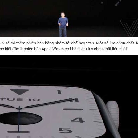
 5 sẽ có thêm phiên bản bằng nhôm tái chế hay titan. Một số lựa chọn chất li
ho biết đây là phiên bản Apple Watch có khá nhiều tuỳ chọn chất liệu nhất.