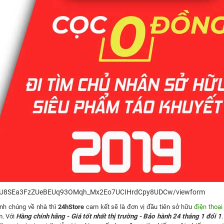
toAwU8SEa3FzZUeBEUq93OMqh_Mx2Eo7UCIHrdCpy8UDCw/viewform
nh chúng về nhà thì
24hStore
cam kết sẽ là đơn vị đầu tiên sở hữu
điện thoại
m. Với
Hàng chính hãng - Giá tốt nhất thị trường - Bảo hành 24 tháng 1 đổi 1