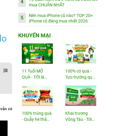
4
mua CHUẨN NHẤT
Nên mua iPhone cũ nào? TOP 20+
5
iPhone cũ đáng mua nhất 2026
KHUYẾN MẠI
do
11 Tuổi MỞ
100% có quà -
QUÀ - TỚI là
Tựu trường quá
TRÚNG
đã!
n vẫn có
100% trúng quà
Khai trương
- Quẫy hè thả
Vũng Tàu - Tới
ga!
nhận...