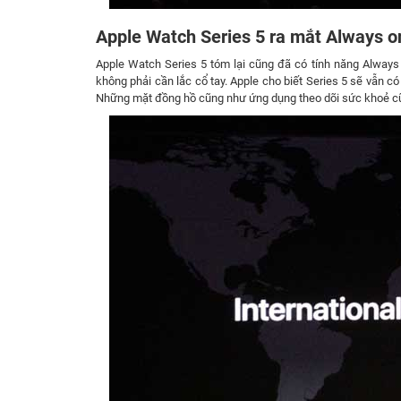
Apple Watch Series 5 ra mắt Always on
Apple Watch Series 5 tóm lại cũng đã có tính năng Always
không phải cần lắc cổ tay. Apple cho biết Series 5 sẽ vẫn c
Những mặt đồng hồ cũng như ứng dụng theo dõi sức khoẻ cũng