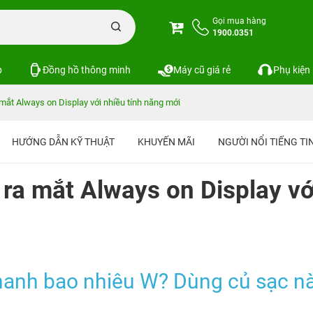
Gọi mua hàng
1900.0351
p
Đồng hồ thông minh
Máy cũ giá rẻ
Phụ kiện
mắt Always on Display với nhiều tính năng mới
HƯỚNG DẪN KỸ THUẬT
KHUYẾN MÃI
NGƯỜI NỔI TIẾNG T
 ra mắt Always on Display vớ
hanh bao nhiêu W? Dùng củ sạc n