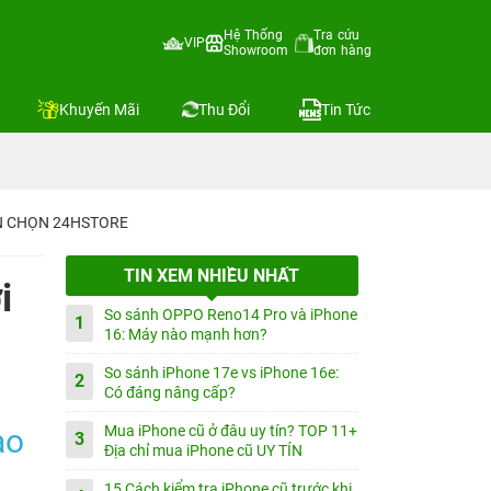
Hệ Thống
Tra cứu
VIP
Showroom
đơn hàng
Khuyến Mãi
Thu Đổi
Tin Tức
IN CHỌN 24HSTORE
TIN XEM NHIỀU NHẤT
i
So sánh OPPO Reno14 Pro và iPhone
1
16: Máy nào mạnh hơn?
So sánh iPhone 17e vs iPhone 16e:
2
Có đáng nâng cấp?
ào
Mua iPhone cũ ở đâu uy tín? TOP 11+
3
Địa chỉ mua iPhone cũ UY TÍN
15 Cách kiểm tra iPhone cũ trước khi