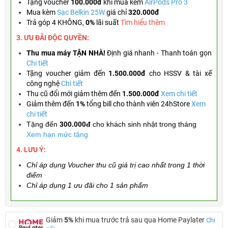
Tặng
voucher
100.000đ
khi mua kèm
AirPods Pro 3
Mua kèm
Sạc Belkin 25W
giá chỉ
320.000đ
Trả góp 4 KHÔNG,
0%
lãi suất
Tìm hiểu thêm
3. ƯU ĐÃI ĐỘC QUYỀN:
Thu mua máy TẬN NHÀ!
Định giá nhanh - Thanh toán gọn
Chi tiết
Tặng
voucher giảm đến
1.500.000đ
cho HSSV & tài xế
công nghệ
Chi tiết
Thu cũ đổi mới giảm thêm đến
1.500.000đ
Xem chi tiết
Giảm thêm đến
1%
tổng bill cho thành viên 24hStore
Xem
chi tiết
Tặng đến
300.000đ
cho khách sinh nhật trong tháng
Xem hạn mức tặng
4. LƯU Ý:
Chỉ áp dụng Voucher thu cũ giá trị cao nhất trong 1 thời
điểm
Chỉ áp dụng 1 ưu đãi cho 1 sản phẩm
Giảm
5%
khi mua trước trả sau qua Home Paylater
Chi