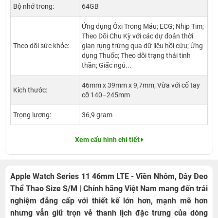
Bộ nhớ trong:
64GB
Ứng dụng Ôxi Trong Máu; ECG; Nhịp Tim;
Theo Dõi Chu Kỳ với các dự đoán thời
Theo dõi sức khỏe:
gian rụng trứng qua dữ liệu hồi cứu; Ứng
dụng Thuốc; Theo dõi trạng thái tinh
thần; Giấc ngủ...
46mm x 39mm x 9,7mm; Vừa với cổ tay
Kích thước:
cỡ 140–245mm
Trọng lượng:
36,9 gram
Xem cấu hình chi tiết
Apple Watch Series 11 46mm LTE - Viền Nhôm, Dây Đeo
Thể Thao Size S/M | Chính hãng Việt Nam mang đến trải
nghiệm đẳng cấp với thiết kế lớn hơn, mạnh mẽ hơn
nhưng vẫn giữ trọn vẻ thanh lịch đặc trưng của dòng