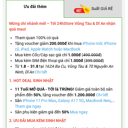
Ưu đãi thêm
Suất GIÁ RẺ
Mừng chi nhánh mới – Tới 24hStore Vũng Tàu & Dĩ An nhận
quà mau!
Tham quan 100% có quà
Tặng voucher
giảm
200.000đ
khi mua
iPhone mới, iPhone
cũ, iPad, Apple Watch hoặc MacBook
Mua kèm Cốc/Cáp sạc giá chỉ
1.000đ
(
490.000đ
)
Mua kèm SIM điện thoại giá chỉ
1.000đ
(
399.000đ
)
Từ
1.8
–
31.8
tại
162A Ba Cu, Vũng Tàu & 70 Nguyễn An
Ninh, Dĩ An
Chi tiết
1. HOT DEAL SINH NHẬT
11 Tuổi MỞ QUÀ - TỚI là TRÚNG!
Giảm giá toàn bộ sản
phẩm đến
50%
,
tặng voucher đến
1.200.000đ
Chi tiết
Săn
iPhone 17 Pro Max
,
Galaxy A17 5G
,
MacBook Neo
,...
Tham gia ngay
Săn phụ kiện giảm giá đến
50%
Mua ngay
2. ƯU ĐÃI MUA KÈM
SINH NHẬT