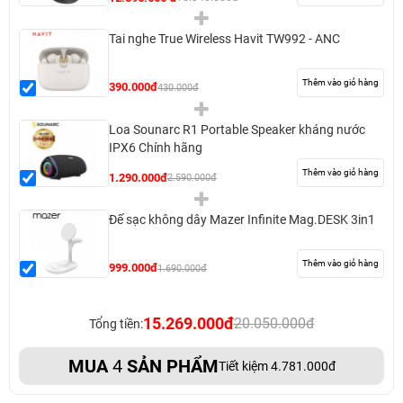
Tai nghe True Wireless Havit TW992 - ANC
Thêm vào giỏ hàng
390.000đ
430.000đ
Loa Sounarc R1 Portable Speaker kháng nước
IPX6 Chính hãng
Thêm vào giỏ hàng
1.290.000đ
2.590.000đ
Đế sạc không dây Mazer Infinite Mag.DESK 3in1
Thêm vào giỏ hàng
999.000đ
1.690.000đ
15.269.000đ
20.050.000đ
Tổng tiền:
MUA
4
SẢN PHẨM
Tiết kiệm 4.781.000đ