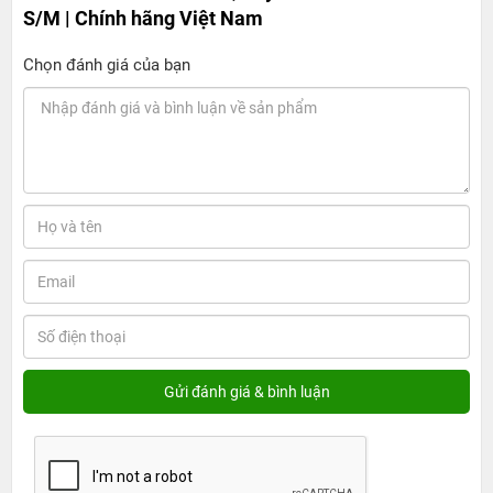
S/M | Chính hãng Việt Nam
Chọn đánh giá của bạn
Apple Watch Series 11 46mm LTE - Viền
Nhôm, Dây Đeo Thể Thao Size S/M | Chính
hãng Việt Nam - Sang trọng, bền bỉ và đầy
sức mạnh
1. Giá bán Apple Watch Series 11 46mm LTE -
Viền Nhôm, Dây Đeo Thể Thao Size S/M | Chính
hãng Việt Nam
Theo thông tin công bố chính thức từ Apple Việt Nam,
Apple Watch Series 11 LTE - Viền Nhôm, Dây Đeo Thể
Thao Size S/M hiện có giá 15.349.000 VNĐ. Đây là mức
giá niêm yết cho phiên bản LTE (GPS + Cellular), mang