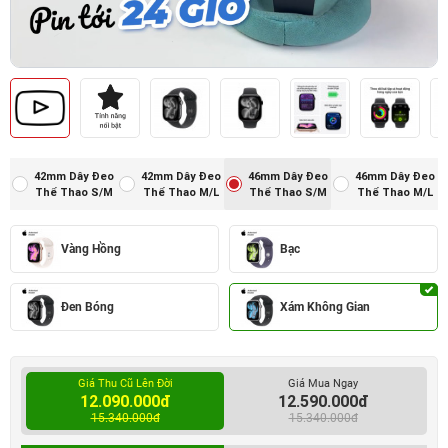
42mm Dây Đeo
42mm Dây Đeo
46mm Dây Đeo
46mm Dây Đeo
Thể Thao S/M
Thể Thao M/L
Thể Thao S/M
Thể Thao M/L
Vàng Hồng
Bạc
Đen Bóng
Xám Không Gian
Giá Thu Cũ Lên Đời
Giá Mua Ngay
12.090.000đ
12.590.000đ
15.340.000đ
15.340.000đ