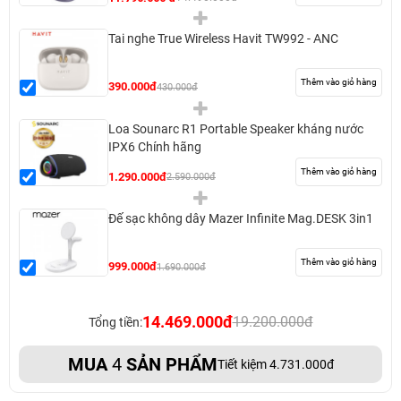
Tai nghe True Wireless Havit TW992 - ANC
Thêm vào giỏ hàng
390.000đ
430.000đ
Loa Sounarc R1 Portable Speaker kháng nước
IPX6 Chính hãng
Thêm vào giỏ hàng
1.290.000đ
2.590.000đ
Đế sạc không dây Mazer Infinite Mag.DESK 3in1
Thêm vào giỏ hàng
999.000đ
1.690.000đ
14.469.000đ
19.200.000đ
Tổng tiền:
MUA
4
SẢN PHẨM
Tiết kiệm 4.731.000đ