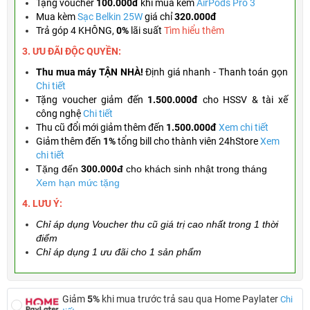
Tặng
voucher
100.000đ
khi mua kèm
AirPods Pro 3
Mua kèm
Sạc Belkin 25W
giá chỉ
320.000đ
Trả góp 4 KHÔNG,
0%
lãi suất
Tìm hiểu thêm
3. ƯU ĐÃI ĐỘC QUYỀN:
Thu mua máy TẬN NHÀ!
Định giá nhanh - Thanh toán gọn
Chi tiết
Tặng
voucher giảm đến
1.500.000đ
cho HSSV & tài xế
công nghệ
Chi tiết
Thu cũ đổi mới giảm thêm đến
1.500.000đ
Xem chi tiết
Giảm thêm đến
1%
tổng bill cho thành viên 24hStore
Xem
chi tiết
Tặng đến
300.000đ
cho khách sinh nhật trong tháng
Xem hạn mức tặng
4. LƯU Ý:
Chỉ áp dụng Voucher thu cũ giá trị cao nhất trong 1 thời
điểm
Chỉ áp dụng 1 ưu đãi cho 1 sản phẩm
Giảm
5%
khi mua trước trả sau qua Home Paylater
Chi