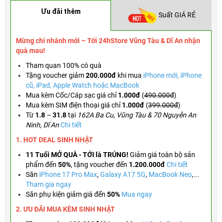
Ưu đãi thêm
Suất GIÁ RẺ
Mừng chi nhánh mới – Tới 24hStore Vũng Tàu & Dĩ An nhận
quà mau!
Tham quan 100% có quà
Tặng voucher
giảm
200.000đ
khi mua
iPhone mới, iPhone
cũ, iPad, Apple Watch hoặc MacBook
Mua kèm Cốc/Cáp sạc giá chỉ
1.000đ
(
490.000đ
)
Mua kèm SIM điện thoại giá chỉ
1.000đ
(
399.000đ
)
Từ
1.8
–
31.8
tại
162A Ba Cu, Vũng Tàu & 70 Nguyễn An
Ninh, Dĩ An
Chi tiết
1. HOT DEAL SINH NHẬT
11 Tuổi MỞ QUÀ - TỚI là TRÚNG!
Giảm giá toàn bộ sản
phẩm đến
50%
,
tặng voucher đến
1.200.000đ
Chi tiết
Săn
iPhone 17 Pro Max
,
Galaxy A17 5G
,
MacBook Neo
,...
Tham gia ngay
Săn phụ kiện giảm giá đến
50%
Mua ngay
2. ƯU ĐÃI MUA KÈM
SINH NHẬT