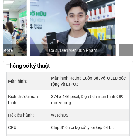
Ca sĩ/Diễn viên Jun Phạm
Khách mua hàng
Thông số kỹ thuật
Màn hình Retina Luôn Bật với OLED góc
Màn hình:
rộng và LTPO3
Kích thước màn
374 x 446 pixel; Diện tích màn hình 989
hình:
mm vuông
Hệ điều hành:
watchOS
CPU:
Chip S10 với bộ xử lý lõi kép 64 bit