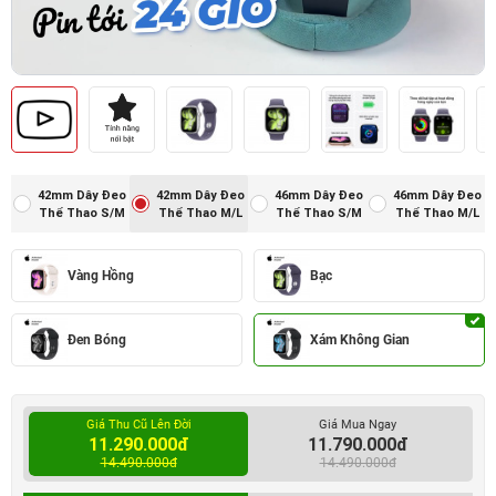
42mm Dây Đeo
42mm Dây Đeo
46mm Dây Đeo
46mm Dây Đeo
Thể Thao S/M
Thể Thao M/L
Thể Thao S/M
Thể Thao M/L
Vàng Hồng
Bạc
Đen Bóng
Xám Không Gian
Giá Thu Cũ Lên Đời
Giá Mua Ngay
11.290.000đ
11.790.000đ
14.490.000đ
14.490.000đ