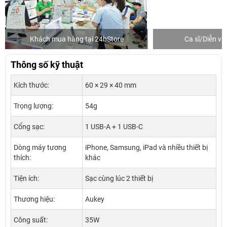
Khách mua hàng tại 24hStore
Ca sĩ/Diễn v
Thông số kỹ thuật
Kích thước:
60 × 29 × 40 mm
Trọng lượng:
54g
Cổng sạc:
1 USB-A + 1 USB-C
Dòng máy tương
iPhone, Samsung, iPad và nhiều thiết bị
thích:
khác
Tiện ích:
Sạc cùng lúc 2 thiết bị
Thương hiệu:
Aukey
Công suất:
35W