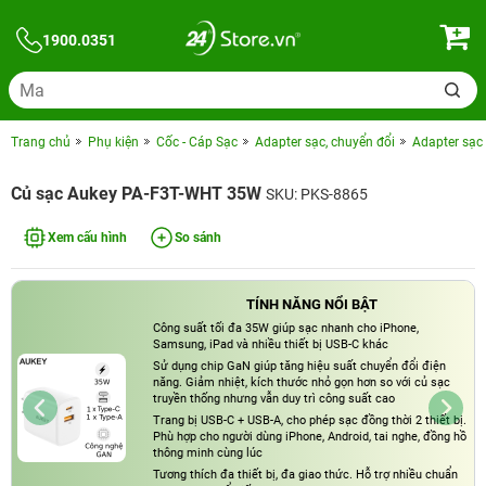
1900.0351
Trang chủ
Phụ kiện
Cốc - Cáp Sạc
Adapter sạc, chuyển đổi
Adapter sạc
Củ sạc Aukey PA-F3T-WHT 35W
SKU: PKS-8865
Xem cấu hình
So sánh
TÍNH NĂNG NỔI BẬT
Công suất tối đa 35W giúp sạc nhanh cho iPhone,
Samsung, iPad và nhiều thiết bị USB-C khác
Sử dụng chip GaN giúp tăng hiệu suất chuyển đổi điện
năng. Giảm nhiệt, kích thước nhỏ gọn hơn so với củ sạc
truyền thống nhưng vẫn duy trì công suất cao
Trang bị USB-C + USB-A, cho phép sạc đồng thời 2 thiết bị.
Phù hợp cho người dùng iPhone, Android, tai nghe, đồng hồ
thông minh cùng lúc
Tương thích đa thiết bị, đa giao thức. Hỗ trợ nhiều chuẩn