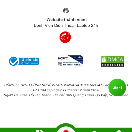
2,91A, 15V = 2,33A và 20V = 1,75A, tối đa 35W. Với cổng
USB-A có công suất tối đa 30W, hỗ trợ các mức đầu ra 5V
Website thành viên:
= 3A, 9V = 2A, 12V = 1,5A và 20V = 1,5A.
Bệnh Viện Điện Thoại, Laptop 24h
Các mức điện áp và dòng ra giúp củ sạc đáp ứng nhiều
thiết bị tương thích theo từng chuẩn sạc nhanh được hỗ
trợ, từ đó cấp nguồn phù hợp trong quá trình sử dụng. Với
điện thoại hỗ trợ sạc nhanh, củ sạc có thể giúp rút ngắn
thời gian chờ so với các củ sạc công suất thấp thông
thường. Với máy tính bảng hoặc thiết bị có pin lớn hơn,
mức công suất 35W cũng hỗ trợ quá trình sạc hiệu quả
hơn trong các tình huống sử dụng hằng ngày.
CÔNG TY TNHH CÔNG NGHỆ ISTAR GCNDKHKD: 0316635415 do Sở KH & ĐT
Liên hệ
TP. HCM cấp ngày 11 tháng 12 năm 2020.
Người Đại Diện: Hồ Tác Thành. Địa chỉ: 389 Quang Trung, Gò Vấp, Hồ Chí Minh.