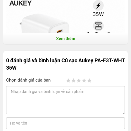
Xem thêm
0 đánh giá và bình luận
Củ sạc Aukey PA-F3T-WHT
35W
Chọn đánh giá của bạn
1. Thiết kế
Điểm dễ nhận thấy trên củ sạc Aukey PA-F3T-WHT 35W là
thiết kế gọn, màu trắng đơn giản và dễ phối với nhiều
thiết bị công nghệ hiện nay. Với kích thước 42.5 x 40 x
29 mm, sản phẩm không chiếm nhiều diện tích khi cắm
vào ổ điện, phù hợp sử dụng ở bàn làm việc, đầu giường,