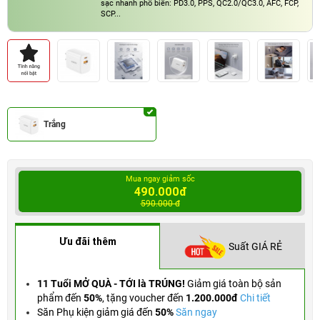
sạc nhanh phổ biến: PD3.0, PPS, QC2.0/QC3.0, AFC, FCP,
SCP...
Trắng
Mua ngay giảm sốc
490.000đ
590.000 đ
Ưu đãi thêm
Suất GIÁ RẺ
11 Tuổi MỞ QUÀ - TỚI là TRÚNG!
Giảm giá toàn bộ sản
phẩm đến
50%
,
tặng voucher đến
1.200.000đ
Chi tiết
Săn Phụ kiện giảm giá đến
50%
Săn ngay