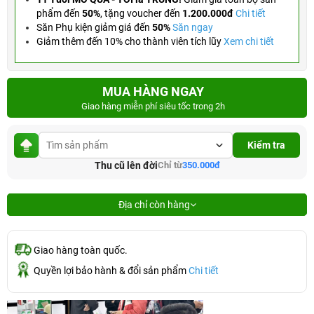
phẩm đến
50%
,
tặng voucher đến
1.200.000đ
Chi tiết
Săn Phụ kiện giảm giá đến
50%
Săn ngay
Giảm thêm đến 10% cho thành viên tích lũy
Xem chi tiết
MUA HÀNG NGAY
Giao hàng miễn phí siêu tốc trong 2h
Kiểm tra
Thu cũ lên đời
Chỉ từ
350.000đ
Địa chỉ còn hàng
Giao hàng toàn quốc.
Quyền lợi bảo hành & đổi sản phẩm
Chi tiết