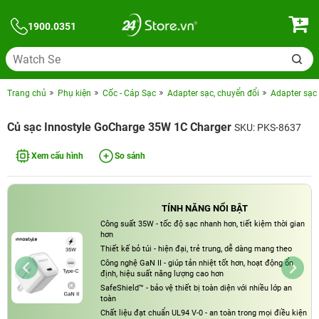
1900.0351
Trang chủ
Phụ kiện
Cốc - Cáp Sạc
Adapter sạc, chuyển đổi
Adapter sạc 
Củ sạc Innostyle GoCharge 35W 1C Charger
SKU: PKS-8637
Xem cấu hình
So sánh
TÍNH NĂNG NỔI BẬT
Công suất 35W - tốc độ sạc nhanh hơn, tiết kiệm thời gian
hơn
Thiết kế bỏ túi - hiện đại, trẻ trung, dễ dàng mang theo
Công nghệ GaN II - giúp tản nhiệt tốt hơn, hoạt động ổn
định, hiệu suất năng lượng cao hơn
SafeShield™ - bảo vệ thiết bị toàn diện với nhiều lớp an
toàn
Chất liệu đạt chuẩn UL94 V-0 - an toàn trong mọi điều kiện