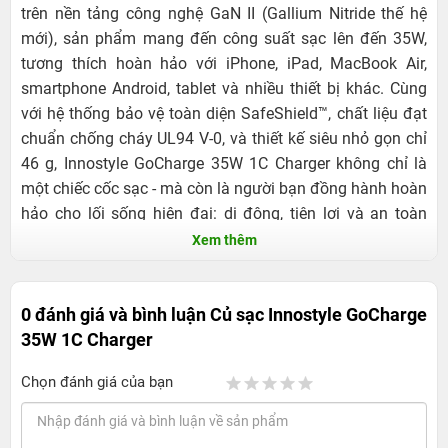
trên nền tảng công nghệ GaN II (Gallium Nitride thế hệ
mới), sản phẩm mang đến công suất sạc lên đến 35W,
tương thích hoàn hảo với iPhone, iPad, MacBook Air,
smartphone Android, tablet và nhiều thiết bị khác. Cùng
với hệ thống bảo vệ toàn diện SafeShield™, chất liệu đạt
chuẩn chống cháy UL94 V-0, và thiết kế siêu nhỏ gọn chỉ
46 g, Innostyle GoCharge 35W 1C Charger không chỉ là
một chiếc cốc sạc - mà còn là người bạn đồng hành hoàn
hảo cho lối sống hiện đại: di động, tiện lợi và an toàn
tuyệt đối. Nếu bạn đang tìm kiếm một bộ sạc nhỏ mà “có
Xem thêm
võ”, vừa bền bỉ, vừa an toàn, lại có hiệu năng vượt trội -
thì Innostyle GoCharge 35W 1C Charger chính là lựa chọn
0 đánh giá và bình luận
Củ sạc Innostyle GoCharge
hoàn hảo.
35W 1C Charger
Chọn đánh giá của bạn