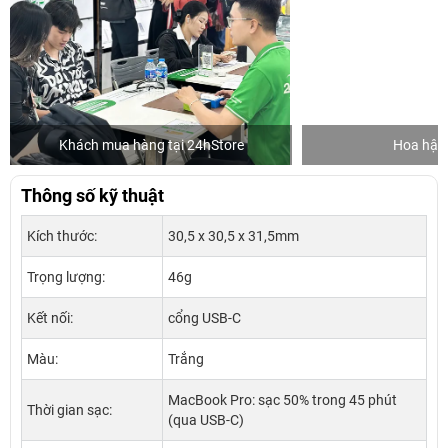
Khách mua hàng tại 24hStore
Hoa hậu 
Thông số kỹ thuật
Kích thước:
30,5 x 30,5 x 31,5mm
Trọng lượng:
46g
Kết nối:
cổng USB-C
Màu:
Trắng
MacBook Pro: sạc 50% trong 45 phút
Thời gian sạc:
(qua USB-C)