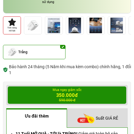
sử dụng
Trắng
Bảo hành 24 tháng (5 Năm khi mua kèm combo) chính hãng, 1 đổi
1
Mua ngay giảm sốc
350.000đ
590.000 đ
Ưu đãi thêm
Suất GIÁ RẺ
11 Tuổi MỞ QUÀ - TỚI là TRÚNG!
Giảm giá toàn bộ sản