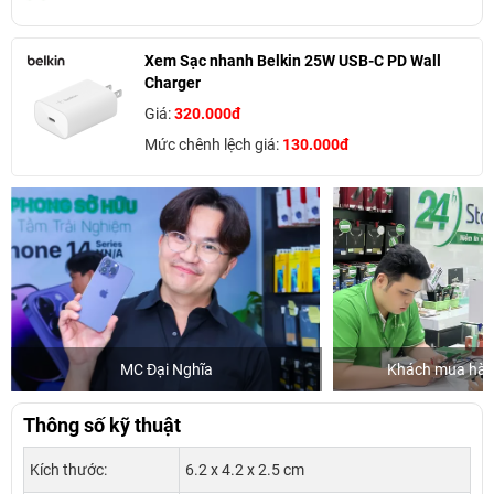
Xem Sạc nhanh Belkin 25W USB-C PD Wall
Charger
Giá:
320.000đ
Mức chênh lệch giá:
130.000đ
ghĩa
Khách mua hàng tại 24hStore
Thông số kỹ thuật
Kích thước:
6.2 x 4.2 x 2.5 cm