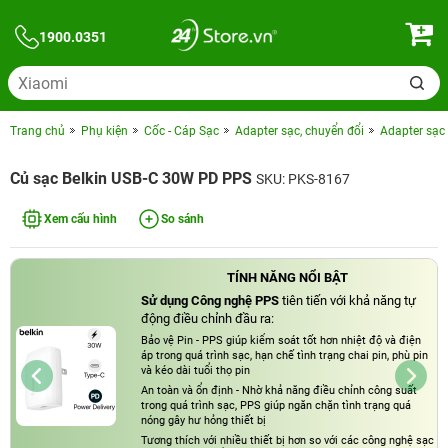
1900.0351
Trang chủ
Phụ kiện
Cốc - Cáp Sạc
Adapter sạc, chuyển đổi
Adapter sạc 
Củ sạc Belkin USB-C 30W PD PPS
SKU: PKS-8167
Xem cấu hình
So sánh
TÍNH NĂNG NỔI BẬT
Sử dụng Công nghệ PPS
tiên tiến với khả năng tự
động điều chỉnh đầu ra:
Bảo vệ Pin - PPS giúp kiểm soát tốt hơn nhiệt độ và điện
áp trong quá trình sạc, hạn chế tình trạng chai pin, phù pin
và kéo dài tuổi thọ pin
An toàn và ổn định - Nhờ khả năng điều chỉnh công suất
trong quá trình sạc, PPS giúp ngăn chặn tình trạng quá
nóng gây hư hỏng thiết bị
Tương thích với nhiều thiết bị hơn so với các công nghệ sạc