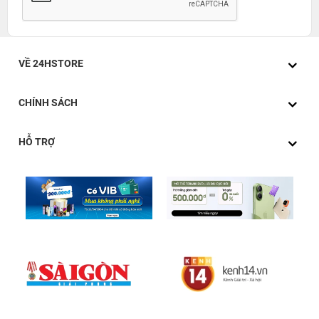
sản phẩm mọi lúc mọi nơi, phù hợp cho những chuyến đi
công tác, du lịch hay đơn giản là hàng ngày.
VỀ 24HSTORE
CHÍNH SÁCH
HỖ TRỢ