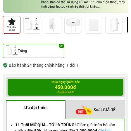
khác. Bạn có thể sử dụng củ sạc PPS cho điện thoại, máy
tính bảng, laptop và nhiều thiết bị khác...
Trắng
Bảo hành 24 tháng chính hãng, 1 đổi 1
Mua ngay giảm sốc
450.000đ
590.000 đ
Ưu đãi thêm
Suất GIÁ RẺ
11 Tuổi MỞ QUÀ - TỚI là TRÚNG!
Giảm giá toàn bộ sản
phẩm đến
50%
,
tặng voucher đến
1.200.000đ
Chi tiết