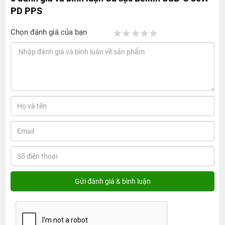
PD PPS
Chọn đánh giá của bạn
Cốc sạc Belkin USB-C 30W PD PPS - Sạc
nhanh kịp thời, tiện lợi mọi nơi
Thiết kế hiện đại, tiện lợi sử dụng
Sản phẩm có kích thước hình hộp chữ nhật với các góc
cạnh được bo tròn nhẹ nhàng và phích cắm có thể gập
lại 90 độ. Đây là
một trong những điểm mạnh nổi bật của
cốc sạc với thiết kế có thể gấp gọn. Bạn có thể mang theo