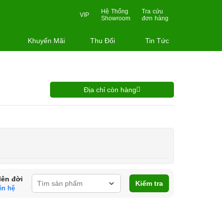
Hệ Thống
Tra cứu
VIP
Showroom
đơn hàng
Khuyến Mãi
Thu Đổi
Tin Tức
Địa chỉ còn hàng
lên đời
Kiểm tra
ên hệ