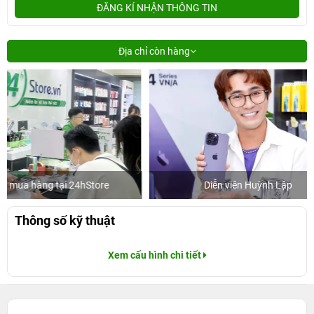
ĐĂNG KÍ NHẬN THÔNG TIN
Địa chỉ còn hàng
ore
Diễn viên Huỳnh Lập
Khác
Thông số kỹ thuật
Xem cấu hình chi tiết