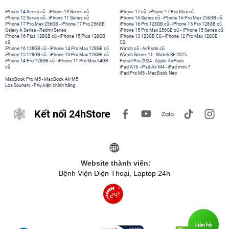
iPhone 14 Series cũ
-
iPhone 13 Series cũ
iPhone 17 cũ
-
iPhone 17 Pro Max cũ
iPhone 12 Series cũ
-
iPhone 11 Series cũ
iPhone 16 Series cũ
-
iPhone 16 Pro Max 256GB cũ
iPhone 17 Pro Max 256GB
-
iPhone 17 Pro 256GB
iPhone 16 Pro 128GB cũ
-
iPhone 15 Pro 128GB cũ
Galaxy A Series
-
Redmi Series
iPhone 15 Pro Max 256GB cũ
-
iPhone 15 Series cũ
iPhone 16 Plus 128GB cũ
-
iPhone 15 Plus 128GB
iPhone 13 128GB Cũ
-
iPhone 12 Pro Max 128GB
cũ
Cũ
iPhone 16 128GB cũ
-
iPhone 14 Pro Max 128GB cũ
Watch cũ
-
AirPods cũ
iPhone 15 128GB cũ
-
iPhone 13 Pro Max 128GB cũ
Watch Series 11
-
Watch SE 2025
iPhone 14 Pro 128GB cũ
-
iPhone 11 Pro Max 64GB
Pencil Pro 2024
-
Apple AirPods
cũ
iPad A16
-
iPad Air M4
-
iPad mini 7
iPad Pro M5
-
MacBook Neo
MacBook Pro M5
-
MacBook Air M5
Loa Sounarc
-
Phụ kiện chính hãng
Kết nối 24hStore
Website thành viên:
Bệnh Viện Điện Thoại, Laptop 24h
Liên hệ