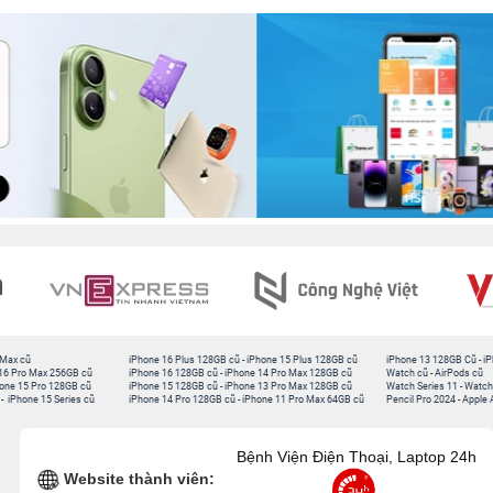
 Max cũ
iPhone 16 Plus 128GB cũ
-
iPhone 15 Plus 128GB cũ
iPhone 13 128GB Cũ
-
iP
16 Pro Max 256GB cũ
iPhone 16 128GB cũ
-
iPhone 14 Pro Max 128GB cũ
Watch cũ
-
AirPods cũ
one 15 Pro 128GB cũ
iPhone 15 128GB cũ
-
iPhone 13 Pro Max 128GB cũ
Watch Series 11
-
Watch
-
iPhone 15 Series cũ
iPhone 14 Pro 128GB cũ
-
iPhone 11 Pro Max 64GB cũ
Pencil Pro 2024
-
Apple 
Bệnh Viện Điện Thoại, Laptop 24h
Website thành viên: