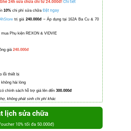
 Ghé 24h sửa chữa chỉ từ 24.000đ!
Chi tiết
Đặt ngay
ến
10%
chi phí sửa chữa
–
4hStore
trị giá
240.000đ
Áp dụng tại 162A Ba Cu & 70
mua Phụ kiện REXON & VIDVIE
ồng giá
240.000đ
lỗi thiết bị
không hài lòng
có chính sách hỗ trợ giá lên đến
300.000đ
hợ, không phát sinh chi phí khác
t lịch sửa chữa
Voucher 10% tối đa 50.000đ)