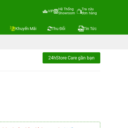
Hệ Thống
Tra cứu
VIP
Showroom
đơn hàng
Khuyến Mãi
Thu Đổi
Tin Tức
24hStore Care gần bạn