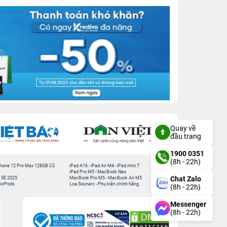
Quay về
đầu trang
1900 0351
(8h - 22h)
hone 12 Pro Max 128GB Cũ
iPad A16
-
iPad Air M4
-
iPad mini 7
iPad Pro M5
-
MacBook Neo
Chat Zalo
 SE 2025
MacBook Pro M5
-
MacBook Air M5
AirPods
Loa Sounarc
-
Phụ kiện chính hãng
(8h - 22h)
Messenger
(8h - 22h)