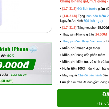
Chẳng lo nắng gắt, mưa giông -
•
[1.7–31.8]
Đặt lịch trước
giảm đ
•
[1.8–31.8]
Tặng
nón bảo hiểm 2
Đặt lịch ngay
Nguyễn An Ninh
•
[1.7–31.8]
Tặng voucher
99.000đ
•
Thay pin iPhone giá từ
24.000đ
•
Thay pin điện thoại Samsung
- Đ
• Miễn phí
mượn điện thoại
• Miễn phí
nâng cấp phần mềm
•
Miễn phí
kiểm tra, vệ sinh và báo 
• Hoàn tiền 100%
nếu khách hàng 
•
Máy ngoài
Chế độ bảo hành
đều 
Lưu ý:
Giá trên đã bao gồm công t
Đặ
(Tặng 