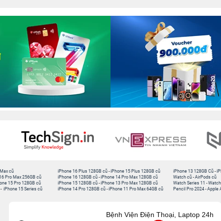
 Max cũ
iPhone 16 Plus 128GB cũ
-
iPhone 15 Plus 128GB cũ
iPhone 13 128GB Cũ
-
iP
16 Pro Max 256GB cũ
iPhone 16 128GB cũ
-
iPhone 14 Pro Max 128GB cũ
Watch cũ
-
AirPods cũ
one 15 Pro 128GB cũ
iPhone 15 128GB cũ
-
iPhone 13 Pro Max 128GB cũ
Watch Series 11
-
Watch
-
iPhone 15 Series cũ
iPhone 14 Pro 128GB cũ
-
iPhone 11 Pro Max 64GB cũ
Pencil Pro 2024
-
Apple 
Bệnh Viện Điện Thoại, Laptop 24h