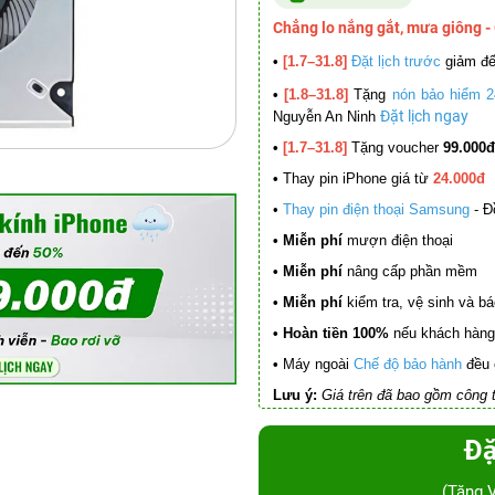
Chẳng lo nắng gắt, mưa giông -
•
[1.7–31.8]
Đặt lịch trước
giảm đ
•
[1.8–31.8]
Tặng
nón bảo hiểm 2
Đặt lịch ngay
Nguyễn An Ninh
•
[1.7–31.8]
Tặng voucher
99.000đ
•
Thay pin iPhone giá từ
24.000đ
•
Thay pin điện thoại Samsung
- Đ
• Miễn phí
mượn điện thoại
• Miễn phí
nâng cấp phần mềm
•
Miễn phí
kiểm tra, vệ sinh và báo 
• Hoàn tiền 100%
nếu khách hàng 
•
Máy ngoài
Chế độ bảo hành
đều 
Lưu ý:
Giá trên đã bao gồm công t
Đặ
(Tặng 