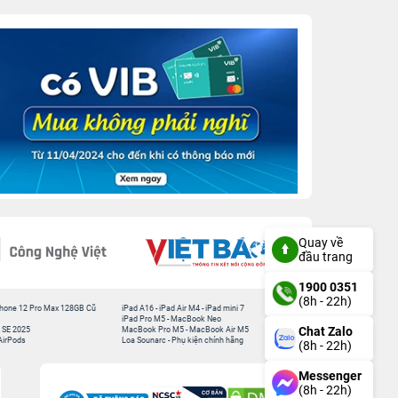
Quay về
đầu trang
1900 0351
(8h - 22h)
hone 12 Pro Max 128GB Cũ
iPad A16
-
iPad Air M4
-
iPad mini 7
iPad Pro M5
-
MacBook Neo
Chat Zalo
 SE 2025
MacBook Pro M5
-
MacBook Air M5
AirPods
Loa Sounarc
-
Phụ kiện chính hãng
(8h - 22h)
Messenger
(8h - 22h)