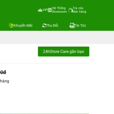
Hệ Thống
Tra cứu
VIP
Showroom
đơn hàng
Khuyến Mãi
Thu Đổi
Tin Tức
24hStore Care gần bạn
00đ
tháng