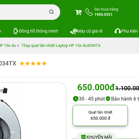
Gọi mua hàng
1900.0351
p
Đồng hồ thông minh
Máy cũ giá rẻ
Phụ kiện
HP 15s du
Thay quạt tản nhiệt Laptop HP 15s du3034TX
3034TX
650.000đ
1.100.0
30 - 45 phút
Bảo hành 6 
Quạt tản nhiệt
650.000 đ
KHUYẾN MÃI