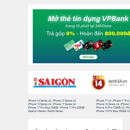
iPhone 14 Series cũ
-
iPhone 13 Series cũ
iPhone 17 cũ
-
iPhone 17 Pro
iPhone 12 Series cũ
-
iPhone 11 Series cũ
iPhone 16 Series cũ
-
iPhone 
iPhone 17 Pro Max 256GB
-
iPhone 17 Pro 256GB
iPhone 16 Pro 128GB cũ
-
iPh
Galaxy A Series
-
Redmi Series
iPhone 15 Pro Max 256GB cũ