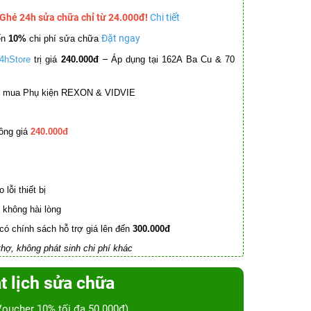
 Ghé 24h sửa chữa chỉ từ 24.000đ!
Chi tiết
Đặt ngay
ến
10%
chi phí sửa chữa
–
4hStore
trị giá
240.000đ
Áp dụng tại 162A Ba Cu & 70
mua Phụ kiện REXON & VIDVIE
ồng giá
240.000đ
lỗi thiết bị
không hài lòng
có chính sách hỗ trợ giá lên đến
300.000đ
hợ, không phát sinh chi phí khác
t lịch sửa chữa
Voucher 10% tối đa 50.000đ)