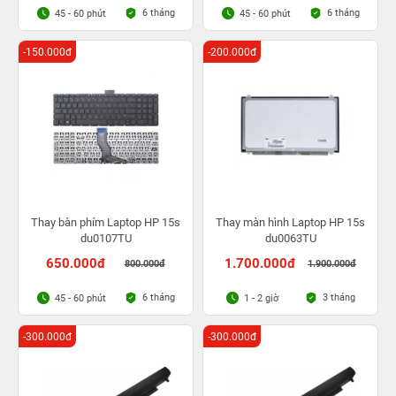
6 tháng
6 tháng
45 - 60 phút
45 - 60 phút
-150.000đ
-200.000đ
Thay bàn phím Laptop HP 15s
Thay màn hình Laptop HP 15s
du0107TU
du0063TU
650.000đ
1.700.000đ
800.000đ
1.900.000đ
6 tháng
3 tháng
45 - 60 phút
1 - 2 giờ
-300.000đ
-300.000đ