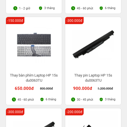
3 tháng
6 tháng
1 - 2 giờ
45 - 60 phút
-150.000đ
-300.000đ
Thay bàn phím Laptop HP 15s
Thay pin Laptop HP 15s
du0063TU
du0063TU
650.000đ
900.000đ
800.000đ
1.200.000đ
6 tháng
3 tháng
45 - 60 phút
30 - 45 phút
-300.000đ
-200.000đ