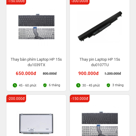
-150.000đ
-300.000đ
Thay bàn phím Laptop HP 15s
Thay pin Laptop HP 15s
du1039TX
du0107TU
650.000đ
900.000đ
800.000đ
1.200.000đ
6 tháng
3 tháng
45 - 60 phút
30 - 45 phút
-200.000đ
-150.000đ