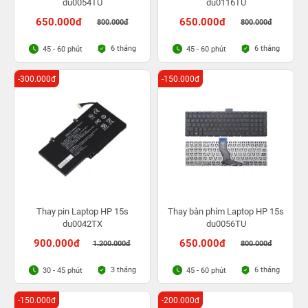
du0054TU
du0116TU
650.000đ
650.000đ
800.000đ
800.000đ
6 tháng
6 tháng
45 - 60 phút
45 - 60 phút
-300.000đ
-150.000đ
Thay pin Laptop HP 15s
Thay bàn phím Laptop HP 15s
du0042TX
du0056TU
900.000đ
650.000đ
1.200.000đ
800.000đ
3 tháng
6 tháng
30 - 45 phút
45 - 60 phút
-150.000đ
-200.000đ