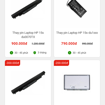
Thay pin Laptop HP 15s
Thay pin Laptop HP 15s-du1xxx
du0070TX
900.000đ
790.000đ
1.200.000đ
990.000đ
3 tháng
30 - 45 phút
30 - 45 phút
-300.000đ
-200.000đ