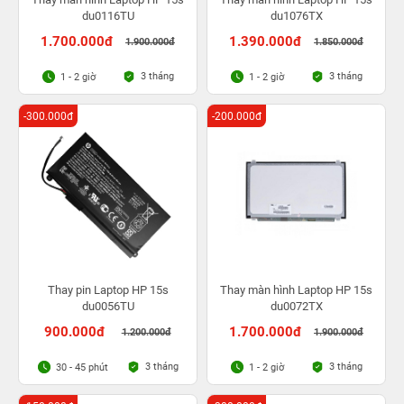
du0116TU
du1076TX
1.700.000đ
1.390.000đ
1.900.000đ
1.850.000đ
3 tháng
3 tháng
1 - 2 giờ
1 - 2 giờ
-300.000đ
-200.000đ
Thay pin Laptop HP 15s
Thay màn hình Laptop HP 15s
du0056TU
du0072TX
900.000đ
1.700.000đ
1.200.000đ
1.900.000đ
3 tháng
3 tháng
30 - 45 phút
1 - 2 giờ