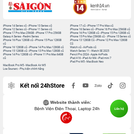
iPhone 14 Series cũ
-
iPhone 13 Series cũ
iPhone 17 cũ
-
iPhone 17 Pro Max cũ
iPhone 12 Series cũ
-
iPhone 11 Series cũ
iPhone 16 Series cũ
-
iPhone 16 Pro Max 256GB cũ
iPhone 17 Pro Max 256GB
-
iPhone 17 Pro 256GB
iPhone 16 Pro 128GB cũ
-
iPhone 15 Pro 128GB cũ
Galaxy A Series
-
Redmi Series
iPhone 15 Pro Max 256GB cũ
-
iPhone 15 Series cũ
iPhone 16 Plus 128GB cũ
-
iPhone 15 Plus 128GB
iPhone 13 128GB Cũ
-
iPhone 12 Pro Max 128GB
cũ
Cũ
iPhone 16 128GB cũ
-
iPhone 14 Pro Max 128GB cũ
Watch cũ
-
AirPods cũ
iPhone 15 128GB cũ
-
iPhone 13 Pro Max 128GB cũ
Watch Series 11
-
Watch SE 2025
iPhone 14 Pro 128GB cũ
-
iPhone 11 Pro Max 64GB
Pencil Pro 2024
-
Apple AirPods
cũ
iPad A16
-
iPad Air M4
-
iPad mini 7
iPad Pro M5
-
MacBook Neo
MacBook Pro M5
-
MacBook Air M5
Loa Sounarc
-
Phụ kiện chính hãng
Kết nối 24hStore
Website thành viên:
Bệnh Viện Điện Thoại, Laptop 24h
Liên hệ