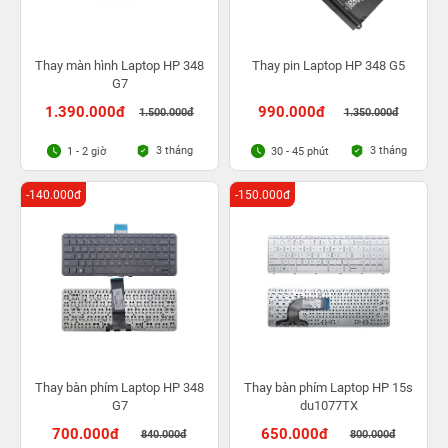
Thay màn hình Laptop HP 348
Thay pin Laptop HP 348 G5
G7
1.390.000đ
990.000đ
1.500.000đ
1.350.000đ
3 tháng
3 tháng
1 - 2 giờ
30 - 45 phút
-140.000đ
-150.000đ
Thay bàn phím Laptop HP 348
Thay bàn phím Laptop HP 15s
G7
du1077TX
700.000đ
650.000đ
840.000đ
800.000đ