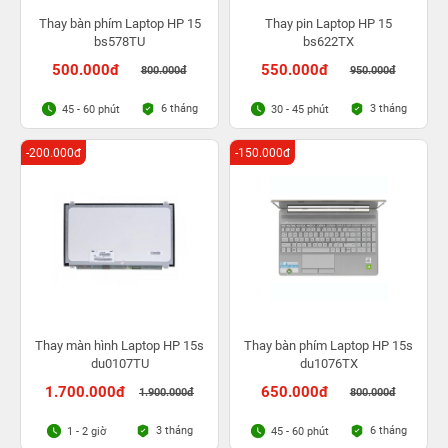
Thay bàn phím Laptop HP 15
Thay pin Laptop HP 15
bs578TU
bs622TX
500.000đ
550.000đ
800.000đ
950.000đ
6 tháng
3 tháng
45 - 60 phút
30 - 45 phút
-200.000đ
-150.000đ
Thay màn hình Laptop HP 15s
Thay bàn phím Laptop HP 15s
du0107TU
du1076TX
1.700.000đ
650.000đ
1.900.000đ
800.000đ
3 tháng
6 tháng
1 - 2 giờ
45 - 60 phút