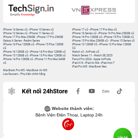
iPhone 14 Series cũ
-
iPhone 13 Series cũ
iPhone 17 cũ
-
iPhone 17 Pro Max cũ
iPhone 12 Series cũ
-
iPhone 11 Series cũ
iPhone 16 Series cũ
-
iPhone 16 Pro Max 256GB cũ
iPhone 17 Pro Max 256GB
-
iPhone 17 Pro 256GB
iPhone 16 Pro 128GB cũ
-
iPhone 15 Pro 128GB cũ
Galaxy A Series
-
Redmi Series
iPhone 15 Pro Max 256GB cũ
-
iPhone 15 Series cũ
iPhone 16 Plus 128GB cũ
-
iPhone 15 Plus 128GB
iPhone 13 128GB Cũ
-
iPhone 12 Pro Max 128GB
cũ
Cũ
iPhone 16 128GB cũ
-
iPhone 14 Pro Max 128GB cũ
Watch cũ
-
AirPods cũ
iPhone 15 128GB cũ
-
iPhone 13 Pro Max 128GB cũ
Watch Series 11
-
Watch SE 2025
iPhone 14 Pro 128GB cũ
-
iPhone 11 Pro Max 64GB
Pencil Pro 2024
-
Apple AirPods
cũ
iPad A16
-
iPad Air M4
-
iPad mini 7
iPad Pro M5
-
MacBook Neo
MacBook Pro M5
-
MacBook Air M5
Loa Sounarc
-
Phụ kiện chính hãng
Kết nối 24hStore
Website thành viên:
Bệnh Viện Điện Thoại, Laptop 24h
Liên hệ