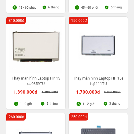
6 tháng
6 tháng
45 - 60 phút
45 - 60 phút
-310.000đ
-150.000đ
Thay màn hình Laptop HP 15
Thay màn hình Laptop HP 15s
da0359TU
fq1111TU
1.390.000đ
1.700.000đ
1.700.000đ
1.850.000đ
3 tháng
3 tháng
1 - 2 giờ
1 - 2 giờ
-260.000đ
-250.000đ