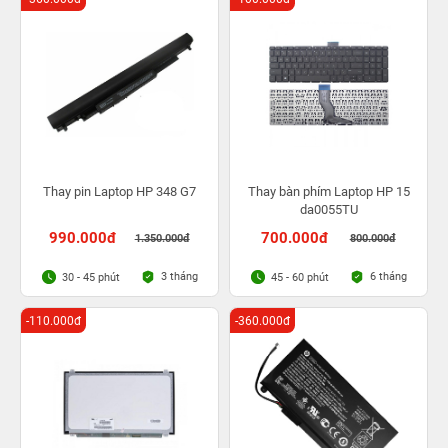
Thay pin Laptop HP 348 G7
Thay bàn phím Laptop HP 15
da0055TU
990.000đ
700.000đ
1.350.000đ
800.000đ
3 tháng
6 tháng
30 - 45 phút
45 - 60 phút
-110.000đ
-360.000đ