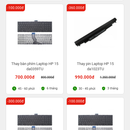
-100.000đ
-360.000đ
Thay bàn phím Laptop HP 15
Thay pin Laptop HP 15
da0359TU
da1023TU
700.000đ
990.000đ
800.000đ
1.350.000đ
6 tháng
3 tháng
45 - 60 phút
30 - 45 phút
-300.000đ
-100.000đ