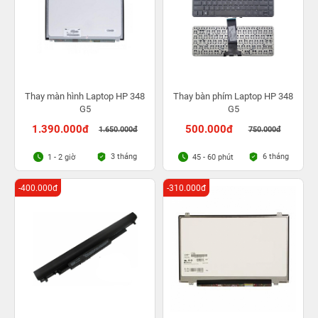
Thay màn hình Laptop HP 348
Thay bàn phím Laptop HP 348
G5
G5
1.390.000đ
500.000đ
1.650.000đ
750.000đ
3 tháng
6 tháng
1 - 2 giờ
45 - 60 phút
-400.000đ
-310.000đ