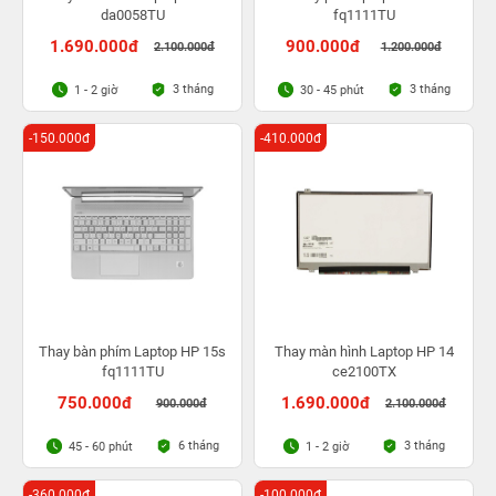
da0058TU
fq1111TU
1.690.000đ
900.000đ
2.100.000đ
1.200.000đ
3 tháng
3 tháng
1 - 2 giờ
30 - 45 phút
-150.000đ
-410.000đ
Thay bàn phím Laptop HP 15s
Thay màn hình Laptop HP 14
fq1111TU
ce2100TX
750.000đ
1.690.000đ
900.000đ
2.100.000đ
6 tháng
3 tháng
45 - 60 phút
1 - 2 giờ
-360.000đ
-100.000đ