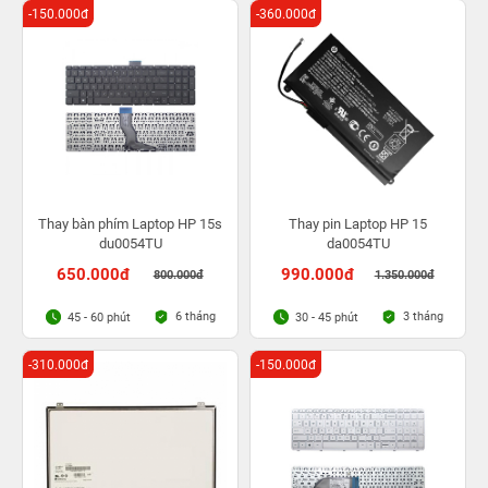
-150.000đ
-360.000đ
Thay bàn phím Laptop HP 15s
Thay pin Laptop HP 15
du0054TU
da0054TU
650.000đ
990.000đ
800.000đ
1.350.000đ
6 tháng
3 tháng
45 - 60 phút
30 - 45 phút
-310.000đ
-150.000đ