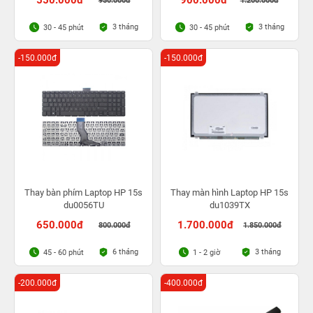
550.000đ
900.000đ
950.000đ
1.200.000đ
3 tháng
3 tháng
30 - 45 phút
30 - 45 phút
-150.000đ
-150.000đ
Thay bàn phím Laptop HP 15s
Thay màn hình Laptop HP 15s
du0056TU
du1039TX
650.000đ
1.700.000đ
800.000đ
1.850.000đ
6 tháng
3 tháng
45 - 60 phút
1 - 2 giờ
-200.000đ
-400.000đ