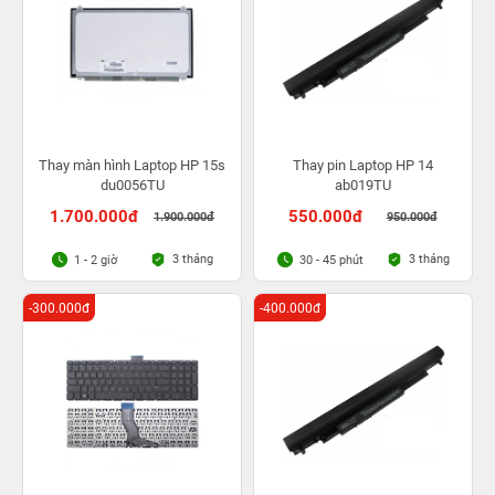
Thay màn hình Laptop HP 15s
Thay pin Laptop HP 14
du0056TU
ab019TU
1.700.000đ
550.000đ
1.900.000đ
950.000đ
3 tháng
3 tháng
1 - 2 giờ
30 - 45 phút
-300.000đ
-400.000đ