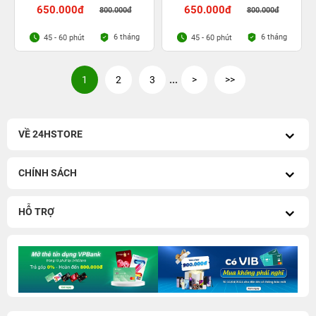
650.000đ
650.000đ
800.000đ
800.000đ
6 tháng
6 tháng
45 - 60 phút
45 - 60 phút
1
2
3
...
>
>>
VỀ 24HSTORE
CHÍNH SÁCH
HỖ TRỢ