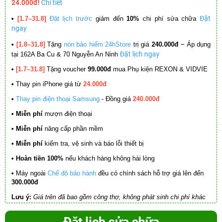
24.000đ!
Chi tiết
Đặt
•
[1.7–31.8]
Đặt lịch trước
giảm đến
10%
chi phí sửa chữa
ngay
–
•
[1.8–31.8]
Tặng
nón bảo hiểm 24hStore
trị giá
240.000đ
Áp dụng
Đặt lịch ngay
tại 162A Ba Cu & 70 Nguyễn An Ninh
•
[1.7–31.8]
Tặng voucher
99.000đ
mua Phụ kiện REXON & VIDVIE
•
Thay pin iPhone giá từ
24.000đ
•
Thay pin điện thoại Samsung
- Đồng giá
240.000đ
• Miễn phí
mượn điện thoại
• Miễn phí
nâng cấp phần mềm
•
Miễn phí
kiểm tra, vệ sinh và báo lỗi thiết bị
• Hoàn tiền 100%
nếu khách hàng không hài lòng
•
Máy ngoài
Chế độ bảo hành
đều có chính sách hỗ trợ giá lên đến
300.000đ
Lưu ý:
Giá trên đã bao gồm công thợ, không phát sinh chi phí khác
Đặt lịch sửa chữa