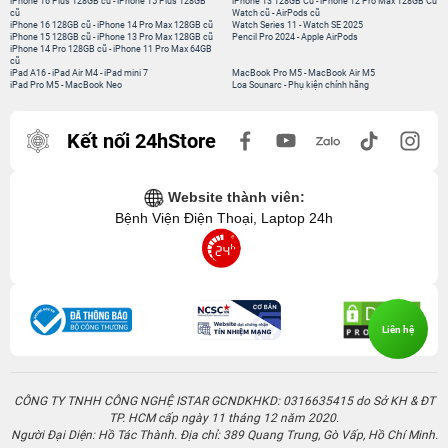
iPhone 16 Plus 128GB cũ
-
iPhone 15 Plus 128GB
iPhone 13 128GB Cũ
-
iPhone 12 Pro Max 128GB Cũ
cũ
Watch cũ
-
AirPods cũ
iPhone 16 128GB cũ
-
iPhone 14 Pro Max 128GB cũ
Watch Series 11
-
Watch SE 2025
iPhone 15 128GB cũ
-
iPhone 13 Pro Max 128GB cũ
Pencil Pro 2024
-
Apple AirPods
iPhone 14 Pro 128GB cũ
-
iPhone 11 Pro Max 64GB
cũ
iPad A16
-
iPad Air M4
-
iPad mini 7
MacBook Pro M5
-
MacBook Air M5
iPad Pro M5
-
MacBook Neo
Loa Sounarc
-
Phụ kiện chính hãng
Kết nối 24hStore
Website thành viên:
Bệnh Viện Điện Thoại, Laptop 24h
Liên hệ
CÔNG TY TNHH CÔNG NGHỆ ISTAR GCNDKHKD: 0316635415 do Sở KH & ĐT
TP. HCM cấp ngày 11 tháng 12 năm 2020.
Người Đại Diện: Hồ Tác Thành. Địa chỉ: 389 Quang Trung, Gò Vấp, Hồ Chí Minh.