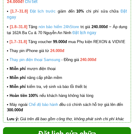
24.000đ!
Chi tiết
Đặt
•
[1.7–31.8]
Đặt lịch trước
giảm đến
10%
chi phí sửa chữa
ngay
–
•
[1.8–31.8]
Tặng
nón bảo hiểm 24hStore
trị giá
240.000đ
Áp dụng
Đặt lịch ngay
tại 162A Ba Cu & 70 Nguyễn An Ninh
•
[1.7–31.8]
Tặng voucher
99.000đ
mua Phụ kiện REXON & VIDVIE
•
Thay pin iPhone giá từ
24.000đ
•
Thay pin điện thoại Samsung
- Đồng giá
240.000đ
• Miễn phí
mượn điện thoại
• Miễn phí
nâng cấp phần mềm
•
Miễn phí
kiểm tra, vệ sinh và báo lỗi thiết bị
• Hoàn tiền 100%
nếu khách hàng không hài lòng
•
Máy ngoài
Chế độ bảo hành
đều có chính sách hỗ trợ giá lên đến
300.000đ
Lưu ý:
Giá trên đã bao gồm công thợ, không phát sinh chi phí khác
Đặt lịch sửa chữa