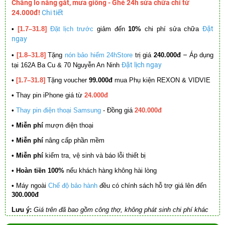
Chẳng lo nắng gắt, mưa giông - Ghé 24h sửa chữa chỉ từ
24.000đ!
Chi tiết
Đặt
•
[1.7–31.8]
Đặt lịch trước
giảm đến
10%
chi phí sửa chữa
ngay
–
•
[1.8–31.8]
Tặng
nón bảo hiểm 24hStore
trị giá
240.000đ
Áp dụng
Đặt lịch ngay
tại 162A Ba Cu & 70 Nguyễn An Ninh
•
[1.7–31.8]
Tặng voucher
99.000đ
mua Phụ kiện REXON & VIDVIE
•
Thay pin iPhone giá từ
24.000đ
•
Thay pin điện thoại Samsung
- Đồng giá
240.000đ
• Miễn phí
mượn điện thoại
• Miễn phí
nâng cấp phần mềm
•
Miễn phí
kiểm tra, vệ sinh và báo lỗi thiết bị
• Hoàn tiền 100%
nếu khách hàng không hài lòng
•
Máy ngoài
Chế độ bảo hành
đều có chính sách hỗ trợ giá lên đến
300.000đ
Lưu ý:
Giá trên đã bao gồm công thợ, không phát sinh chi phí khác