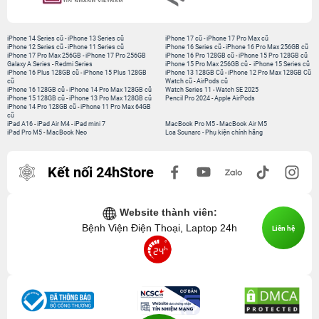
iPhone 14 Series cũ
-
iPhone 13 Series cũ
iPhone 17 cũ
-
iPhone 17 Pro Max cũ
iPhone 12 Series cũ
-
iPhone 11 Series cũ
iPhone 16 Series cũ
-
iPhone 16 Pro Max 256GB cũ
iPhone 17 Pro Max 256GB
-
iPhone 17 Pro 256GB
iPhone 16 Pro 128GB cũ
-
iPhone 15 Pro 128GB cũ
Galaxy A Series
-
Redmi Series
iPhone 15 Pro Max 256GB cũ
-
iPhone 15 Series cũ
iPhone 16 Plus 128GB cũ
-
iPhone 15 Plus 128GB
iPhone 13 128GB Cũ
-
iPhone 12 Pro Max 128GB Cũ
cũ
Watch cũ
-
AirPods cũ
iPhone 16 128GB cũ
-
iPhone 14 Pro Max 128GB cũ
Watch Series 11
-
Watch SE 2025
iPhone 15 128GB cũ
-
iPhone 13 Pro Max 128GB cũ
Pencil Pro 2024
-
Apple AirPods
iPhone 14 Pro 128GB cũ
-
iPhone 11 Pro Max 64GB
cũ
iPad A16
-
iPad Air M4
-
iPad mini 7
MacBook Pro M5
-
MacBook Air M5
iPad Pro M5
-
MacBook Neo
Loa Sounarc
-
Phụ kiện chính hãng
Kết nối 24hStore
Website thành viên:
Bệnh Viện Điện Thoại, Laptop 24h
Liên hệ