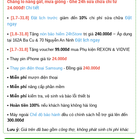
Chẳng lo nắng gắt, mưa giông - Ghé 24h sửa chữa chỉ từ
24.000đ!
Chi tiết
Đặt
•
[1.7–31.8]
Đặt lịch trước
giảm đến
10%
chi phí sửa chữa
ngay
–
•
[1.8–31.8]
Tặng
nón bảo hiểm 24hStore
trị giá
240.000đ
Áp dụng
Đặt lịch ngay
tại 162A Ba Cu & 70 Nguyễn An Ninh
•
[1.7–31.8]
Tặng voucher
99.000đ
mua Phụ kiện REXON & VIDVIE
•
Thay pin iPhone giá từ
24.000đ
•
Thay pin điện thoại Samsung
- Đồng giá
240.000đ
• Miễn phí
mượn điện thoại
• Miễn phí
nâng cấp phần mềm
•
Miễn phí
kiểm tra, vệ sinh và báo lỗi thiết bị
• Hoàn tiền 100%
nếu khách hàng không hài lòng
•
Máy ngoài
Chế độ bảo hành
đều có chính sách hỗ trợ giá lên đến
300.000đ
Lưu ý:
Giá trên đã bao gồm công thợ, không phát sinh chi phí khác