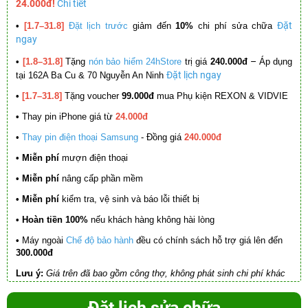
24.000đ!
Chi tiết
Đặt
•
[1.7–31.8]
Đặt lịch trước
giảm đến
10%
chi phí sửa chữa
ngay
–
•
[1.8–31.8]
Tặng
nón bảo hiểm 24hStore
trị giá
240.000đ
Áp dụng
Đặt lịch ngay
tại 162A Ba Cu & 70 Nguyễn An Ninh
•
[1.7–31.8]
Tặng voucher
99.000đ
mua Phụ kiện REXON & VIDVIE
•
Thay pin iPhone giá từ
24.000đ
•
Thay pin điện thoại Samsung
- Đồng giá
240.000đ
• Miễn phí
mượn điện thoại
• Miễn phí
nâng cấp phần mềm
•
Miễn phí
kiểm tra, vệ sinh và báo lỗi thiết bị
• Hoàn tiền 100%
nếu khách hàng không hài lòng
•
Máy ngoài
Chế độ bảo hành
đều có chính sách hỗ trợ giá lên đến
300.000đ
Lưu ý:
Giá trên đã bao gồm công thợ, không phát sinh chi phí khác
Đặt lịch sửa chữa