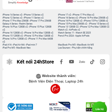
iPhone 14 Series cũ
-
iPhone 13 Series cũ
iPhone 17 cũ
-
iPhone 17 Pro Max cũ
iPhone 12 Series cũ
-
iPhone 11 Series cũ
iPhone 16 Series cũ
-
iPhone 16 Pro Max 256GB cũ
iPhone 17 Pro Max 256GB
-
iPhone 17 Pro 256GB
iPhone 16 Pro 128GB cũ
-
iPhone 15 Pro 128GB cũ
Galaxy A Series
-
Redmi Series
iPhone 15 Pro Max 256GB cũ
-
iPhone 15 Series cũ
iPhone 16 Plus 128GB cũ
-
iPhone 15 Plus 128GB
iPhone 13 128GB Cũ
-
iPhone 12 Pro Max 128GB Cũ
cũ
Watch cũ
-
AirPods cũ
iPhone 16 128GB cũ
-
iPhone 14 Pro Max 128GB cũ
Watch Series 11
-
Watch SE 2025
iPhone 15 128GB cũ
-
iPhone 13 Pro Max 128GB cũ
Pencil Pro 2024
-
Apple AirPods
iPhone 14 Pro 128GB cũ
-
iPhone 11 Pro Max 64GB
cũ
iPad A16
-
iPad Air M4
-
iPad mini 7
MacBook Pro M5
-
MacBook Air M5
iPad Pro M5
-
MacBook Neo
Loa Sounarc
-
Phụ kiện chính hãng
Kết nối 24hStore
Website thành viên:
Bệnh Viện Điện Thoại, Laptop 24h
Liên hệ