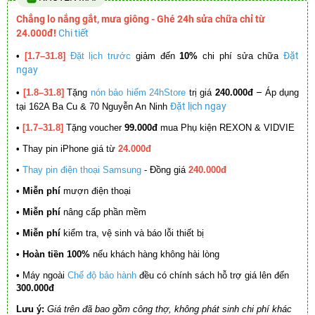
Chẳng lo nắng gắt, mưa giông - Ghé 24h sửa chữa chỉ từ
24.000đ!
Chi tiết
Đặt
•
[1.7–31.8]
Đặt lịch trước
giảm đến
10%
chi phí sửa chữa
ngay
–
•
[1.8–31.8]
Tặng
nón bảo hiểm 24hStore
trị giá
240.000đ
Áp dụng
Đặt lịch ngay
tại 162A Ba Cu & 70 Nguyễn An Ninh
•
[1.7–31.8]
Tặng voucher
99.000đ
mua Phụ kiện REXON & VIDVIE
•
Thay pin iPhone giá từ
24.000đ
•
Thay pin điện thoại Samsung
- Đồng giá
240.000đ
• Miễn phí
mượn điện thoại
• Miễn phí
nâng cấp phần mềm
•
Miễn phí
kiểm tra, vệ sinh và báo lỗi thiết bị
• Hoàn tiền 100%
nếu khách hàng không hài lòng
•
Máy ngoài
Chế độ bảo hành
đều có chính sách hỗ trợ giá lên đến
300.000đ
Lưu ý:
Giá trên đã bao gồm công thợ, không phát sinh chi phí khác