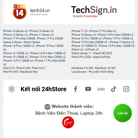
iPhone 14 Series cũ
-
iPhone 13 Series cũ
iPhone 17 cũ
-
iPhone 17 Pro Max cũ
iPhone 12 Series cũ
-
iPhone 11 Series cũ
iPhone 16 Series cũ
-
iPhone 16 Pro Max 256GB cũ
iPhone 17 Pro Max 256GB
-
iPhone 17 Pro 256GB
iPhone 16 Pro 128GB cũ
-
iPhone 15 Pro 128GB cũ
Galaxy A Series
-
Redmi Series
iPhone 15 Pro Max 256GB cũ
-
iPhone 15 Series cũ
iPhone 16 Plus 128GB cũ
-
iPhone 15 Plus 128GB
iPhone 13 128GB Cũ
-
iPhone 12 Pro Max 128GB Cũ
cũ
Watch cũ
-
AirPods cũ
iPhone 16 128GB cũ
-
iPhone 14 Pro Max 128GB cũ
Watch Series 11
-
Watch SE 2025
iPhone 15 128GB cũ
-
iPhone 13 Pro Max 128GB cũ
Pencil Pro 2024
-
Apple AirPods
iPhone 14 Pro 128GB cũ
-
iPhone 11 Pro Max 64GB
cũ
iPad A16
-
iPad Air M4
-
iPad mini 7
MacBook Pro M5
-
MacBook Air M5
iPad Pro M5
-
MacBook Neo
Loa Sounarc
-
Phụ kiện chính hãng
Kết nối 24hStore
Website thành viên:
Bệnh Viện Điện Thoại, Laptop 24h
Liên hệ