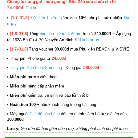
Chẳng lo nắng gắt, mưa giông - Ghé 24h sửa chữa chỉ từ
24.000đ!
Chi tiết
Đặt
•
[1.7–31.8]
Đặt lịch trước
giảm đến
10%
chi phí sửa chữa
ngay
–
•
[1.8–31.8]
Tặng
nón bảo hiểm 24hStore
trị giá
240.000đ
Áp dụng
Đặt lịch ngay
tại 162A Ba Cu & 70 Nguyễn An Ninh
•
[1.7–31.8]
Tặng voucher
99.000đ
mua Phụ kiện REXON & VIDVIE
•
Thay pin iPhone giá từ
24.000đ
•
Thay pin điện thoại Samsung
- Đồng giá
240.000đ
• Miễn phí
mượn điện thoại
• Miễn phí
nâng cấp phần mềm
•
Miễn phí
kiểm tra, vệ sinh và báo lỗi thiết bị
• Hoàn tiền 100%
nếu khách hàng không hài lòng
•
Máy ngoài
Chế độ bảo hành
đều có chính sách hỗ trợ giá lên đến
300.000đ
Lưu ý:
Giá trên đã bao gồm công thợ, không phát sinh chi phí khác