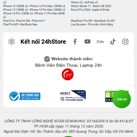
cũ
Watch cũ
-
AirPods cũ
iPhone 16 128GB cũ
-
iPhone 14 Pro Max 128GB cũ
Watch Series 11
-
Watch SE 2025
iPhone 15 128GB cũ
-
iPhone 13 Pro Max 128GB cũ
Pencil Pro 2024
-
Apple AirPods
iPhone 14 Pro 128GB cũ
-
iPhone 11 Pro Max 64GB
cũ
iPad A16
-
iPad Air M4
-
iPad mini 7
MacBook Pro M5
-
MacBook Air M5
iPad Pro M5
-
MacBook Neo
Loa Sounarc
-
Phụ kiện chính hãng
Kết nối 24hStore
Website thành viên:
Bệnh Viện Điện Thoại, Laptop 24h
Liên hệ
CÔNG TY TNHH CÔNG NGHỆ ISTAR GCNDKHKD: 0316635415 do Sở KH & ĐT
TP. HCM cấp ngày 11 tháng 12 năm 2020.
Người Đại Diện: Hồ Tác Thành. Địa chỉ: 389 Quang Trung, Gò Vấp, Hồ Chí Minh.