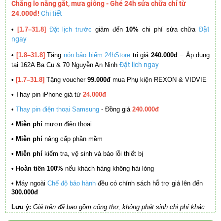
Chẳng lo nắng gắt, mưa giông - Ghé 24h sửa chữa chỉ từ
24.000đ!
Chi tiết
Đặt
•
[1.7–31.8]
Đặt lịch trước
giảm đến
10%
chi phí sửa chữa
ngay
–
•
[1.8–31.8]
Tặng
nón bảo hiểm 24hStore
trị giá
240.000đ
Áp dụng
Đặt lịch ngay
tại 162A Ba Cu & 70 Nguyễn An Ninh
•
[1.7–31.8]
Tặng voucher
99.000đ
mua Phụ kiện REXON & VIDVIE
•
Thay pin iPhone giá từ
24.000đ
•
Thay pin điện thoại Samsung
- Đồng giá
240.000đ
• Miễn phí
mượn điện thoại
• Miễn phí
nâng cấp phần mềm
•
Miễn phí
kiểm tra, vệ sinh và báo lỗi thiết bị
• Hoàn tiền 100%
nếu khách hàng không hài lòng
•
Máy ngoài
Chế độ bảo hành
đều có chính sách hỗ trợ giá lên đến
300.000đ
Lưu ý:
Giá trên đã bao gồm công thợ, không phát sinh chi phí khác