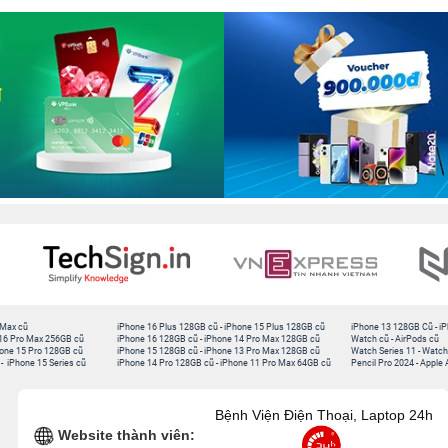
 Max cũ
iPhone 16 Plus 128GB cũ
-
iPhone 15 Plus 128GB cũ
iPhone 13 128GB Cũ
-
iP
16 Pro Max 256GB cũ
iPhone 16 128GB cũ
-
iPhone 14 Pro Max 128GB cũ
Watch cũ
-
AirPods cũ
one 15 Pro 128GB cũ
iPhone 15 128GB cũ
-
iPhone 13 Pro Max 128GB cũ
Watch Series 11
-
Watch
-
iPhone 15 Series cũ
iPhone 14 Pro 128GB cũ
-
iPhone 11 Pro Max 64GB cũ
Pencil Pro 2024
-
Apple 
Bệnh Viện Điện Thoại, Laptop 24h
Website thành viên: