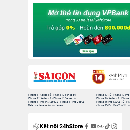
iPhone 14 Series cũ
-
iPhone 13 Series cũ
iPhone 17 cũ
-
iPhone 17 Pro
iPhone 12 Series cũ
-
iPhone 11 Series cũ
iPhone 16 Series cũ
-
iPhone 
iPhone 17 Pro Max 256GB
-
iPhone 17 Pro 256GB
iPhone 16 Pro 128GB cũ
-
iPh
Galaxy A Series
-
Redmi Series
iPhone 15 Pro Max 256GB cũ
Kết nối 24hStore