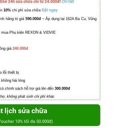
 Ghé 24h sửa chữa chỉ từ 24.000đ!
Chi tiết
Đặt ngay
ến
10%
chi phí sửa chữa
–
nh hãng trị giá
590.000đ
Áp dụng tại 162A Ba Cu, Vũng
mua Phụ kiện REXON & VIDVIE
ồng giá
240.000đ
lỗi thiết bị
không hài lòng
có chính sách hỗ trợ giá lên đến
300.000đ
hợ, không phát sinh chi phí khác
t lịch sửa chữa
Voucher 10% tối đa 50.000đ)