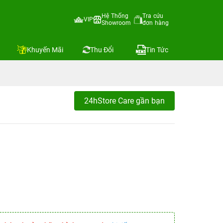
Hệ Thống
Tra cứu
VIP
Showroom
đơn hàng
Khuyến Mãi
Thu Đổi
Tin Tức
24hStore Care gần bạn