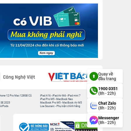
Quay về
đầu trang
1900 0351
(8h - 22h)
hone 12 Pro Max 128GB Cũ
iPad A16
-
iPad Air M4
-
iPad mini 7
iPad Pro M5
-
MacBook Neo
Chat Zalo
 SE 2025
MacBook Pro M5
-
MacBook Air M5
AirPods
Loa Sounarc
-
Phụ kiện chính hãng
(8h - 22h)
Messenger
(8h - 22h)