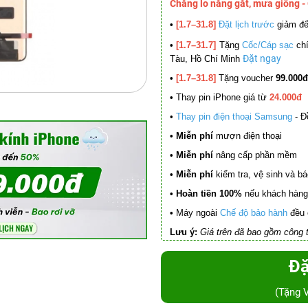
Chẳng lo nắng gắt, mưa giông -
•
[1.7–31.8]
Đặt lịch trước
giảm đ
•
[1.7–31.7]
Tặng
Cốc/Cáp sạc
chí
Đặt ngay
Tàu, Hồ Chí Minh
•
[1.7–31.8]
Tặng voucher
99.000đ
•
Thay pin iPhone giá từ
24.000đ
•
Thay pin điện thoại Samsung
- Đ
• Miễn phí
mượn điện thoại
• Miễn phí
nâng cấp phần mềm
•
Miễn phí
kiểm tra, vệ sinh và báo 
• Hoàn tiền 100%
nếu khách hàng 
•
Máy ngoài
Chế độ bảo hành
đều 
Lưu ý:
Giá trên đã bao gồm công t
Đặ
(Tặng 