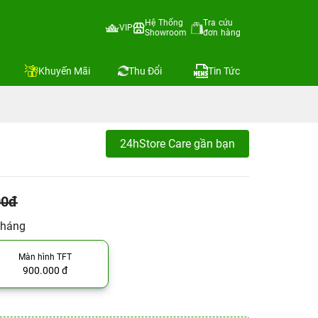
Hệ Thống
Tra cứu
VIP
Showroom
đơn hàng
Khuyến Mãi
Thu Đổi
Tin Tức
24hStore Care gần bạn
00đ
tháng
Màn hình TFT
900.000 đ