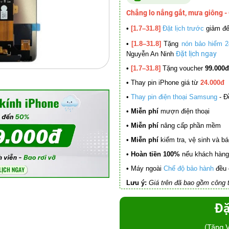
Chẳng lo nắng gắt, mưa giông -
•
[1.7–31.8]
Đặt lịch trước
giảm đ
•
[1.8–31.8]
Tặng
nón bảo hiểm 2
Đặt lịch ngay
Nguyễn An Ninh
•
[1.7–31.8]
Tặng voucher
99.000đ
•
Thay pin iPhone giá từ
24.000đ
•
Thay pin điện thoại Samsung
- Đ
• Miễn phí
mượn điện thoại
• Miễn phí
nâng cấp phần mềm
•
Miễn phí
kiểm tra, vệ sinh và báo 
• Hoàn tiền 100%
nếu khách hàng 
•
Máy ngoài
Chế độ bảo hành
đều 
Lưu ý:
Giá trên đã bao gồm công t
Đặ
(Tặng 