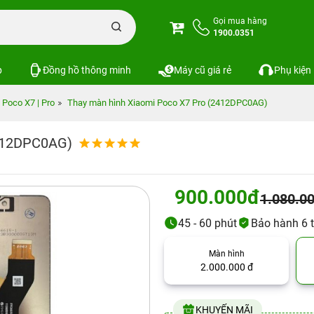
Gọi mua hàng
1900.0351
p
Đồng hồ thông minh
Máy cũ giá rẻ
Phụ kiện
 Poco X7 | Pro
Thay màn hình Xiaomi Poco X7 Pro (2412DPC0AG)
2412DPC0AG)
900.000đ
1.080.0
45 - 60 phút
Bảo hành 6 
Màn hình
2.000.000 đ
KHUYẾN MÃI