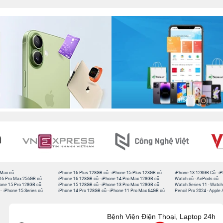
 Max cũ
iPhone 16 Plus 128GB cũ
-
iPhone 15 Plus 128GB cũ
iPhone 13 128GB Cũ
-
iP
16 Pro Max 256GB cũ
iPhone 16 128GB cũ
-
iPhone 14 Pro Max 128GB cũ
Watch cũ
-
AirPods cũ
one 15 Pro 128GB cũ
iPhone 15 128GB cũ
-
iPhone 13 Pro Max 128GB cũ
Watch Series 11
-
Watch
-
iPhone 15 Series cũ
iPhone 14 Pro 128GB cũ
-
iPhone 11 Pro Max 64GB cũ
Pencil Pro 2024
-
Apple 
Bệnh Viện Điện Thoại, Laptop 24h