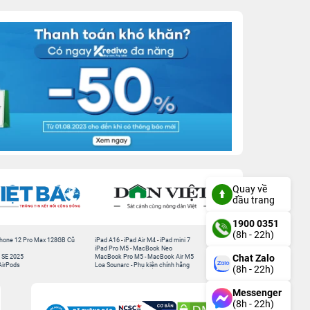
Quay về
đầu trang
1900 0351
(8h - 22h)
hone 12 Pro Max 128GB Cũ
iPad A16
-
iPad Air M4
-
iPad mini 7
iPad Pro M5
-
MacBook Neo
Chat Zalo
 SE 2025
MacBook Pro M5
-
MacBook Air M5
AirPods
Loa Sounarc
-
Phụ kiện chính hãng
(8h - 22h)
Messenger
(8h - 22h)