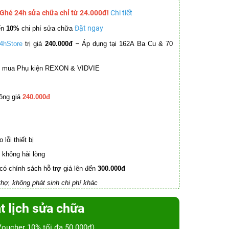
 Ghé 24h sửa chữa chỉ từ 24.000đ!
Chi tiết
Đặt ngay
ến
10%
chi phí sửa chữa
–
4hStore
trị giá
240.000đ
Áp dụng tại 162A Ba Cu & 70
mua Phụ kiện REXON & VIDVIE
ồng giá
240.000đ
lỗi thiết bị
không hài lòng
có chính sách hỗ trợ giá lên đến
300.000đ
hợ, không phát sinh chi phí khác
t lịch sửa chữa
Voucher 10% tối đa 50.000đ)