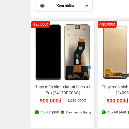
Xem nhiều
-180.000đ
-180.000đ
Thay màn hình Xiaomi Poco X7
Thay màn hình
Pro (2412DPC0AG)
(2409
900.000đ
900.000đ
1.080.000đ
45 - 60 phút
45 - 60 phút
Bảo hành 6 tháng