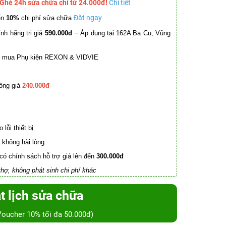
 Ghé 24h sửa chữa chỉ từ 24.000đ!
Chi tiết
Đặt ngay
ến
10%
chi phí sửa chữa
–
nh hãng trị giá
590.000đ
Áp dụng tại 162A Ba Cu, Vũng
mua Phụ kiện REXON & VIDVIE
ồng giá
240.000đ
lỗi thiết bị
không hài lòng
có chính sách hỗ trợ giá lên đến
300.000đ
hợ, không phát sinh chi phí khác
t lịch sửa chữa
Voucher 10% tối đa 50.000đ)