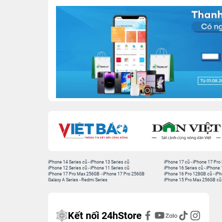
iPhone 14 Series cũ
-
iPhone 13 Series cũ
iPhone 17 cũ
-
iPhone 17 Pro
iPhone 12 Series cũ
-
iPhone 11 Series cũ
iPhone 16 Series cũ
-
iPhone 
iPhone 17 Pro Max 256GB
-
iPhone 17 Pro 256GB
iPhone 16 Pro 128GB cũ
-
iPh
Galaxy A Series
-
Redmi Series
iPhone 15 Pro Max 256GB cũ
Kết nối 24hStore