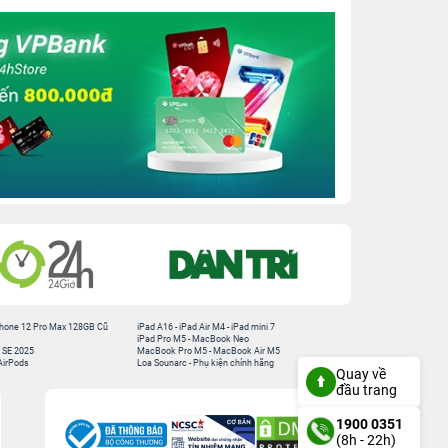
hone 12 Pro Max 128GB Cũ
iPad A16
-
iPad Air M4
-
iPad mini 7
iPad Pro M5
-
MacBook Neo
 SE 2025
MacBook Pro M5
-
MacBook Air M5
AirPods
Loa Sounarc
-
Phụ kiện chính hãng
Quay về
đầu trang
1900 0351
(8h - 22h)