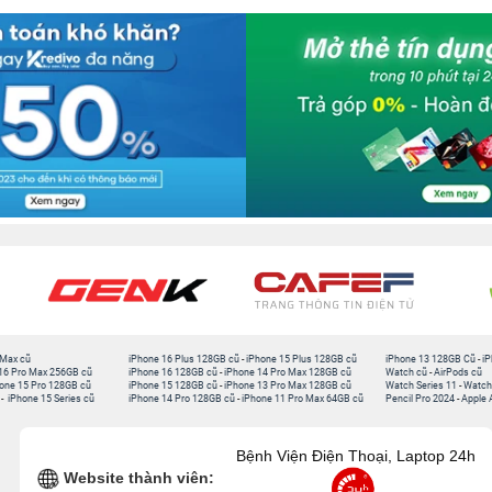
 Max cũ
iPhone 16 Plus 128GB cũ
-
iPhone 15 Plus 128GB cũ
iPhone 13 128GB Cũ
-
iP
16 Pro Max 256GB cũ
iPhone 16 128GB cũ
-
iPhone 14 Pro Max 128GB cũ
Watch cũ
-
AirPods cũ
one 15 Pro 128GB cũ
iPhone 15 128GB cũ
-
iPhone 13 Pro Max 128GB cũ
Watch Series 11
-
Watch
-
iPhone 15 Series cũ
iPhone 14 Pro 128GB cũ
-
iPhone 11 Pro Max 64GB cũ
Pencil Pro 2024
-
Apple 
Bệnh Viện Điện Thoại, Laptop 24h
Website thành viên: