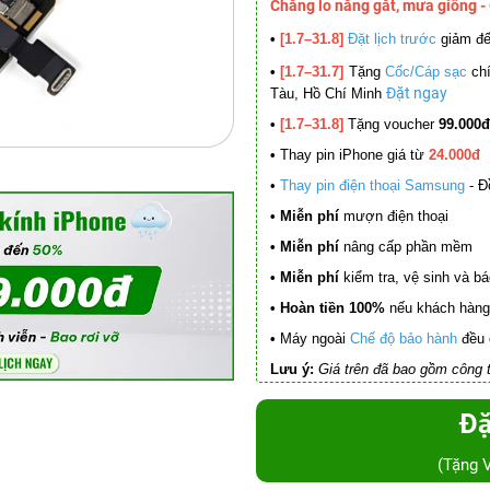
Chẳng lo nắng gắt, mưa giông -
•
[1.7–31.8]
Đặt lịch trước
giảm đ
•
[1.7–31.7]
Tặng
Cốc/Cáp sạc
chí
Đặt ngay
Tàu, Hồ Chí Minh
•
[1.7–31.8]
Tặng voucher
99.000đ
•
Thay pin iPhone giá từ
24.000đ
•
Thay pin điện thoại Samsung
- Đ
• Miễn phí
mượn điện thoại
• Miễn phí
nâng cấp phần mềm
•
Miễn phí
kiểm tra, vệ sinh và báo 
• Hoàn tiền 100%
nếu khách hàng 
•
Máy ngoài
Chế độ bảo hành
đều 
Lưu ý:
Giá trên đã bao gồm công t
Đặ
(Tặng 