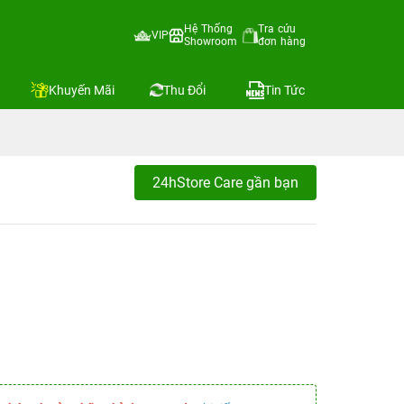
Hệ Thống
Tra cứu
VIP
Showroom
đơn hàng
Khuyến Mãi
Thu Đổi
Tin Tức
24hStore Care gần bạn