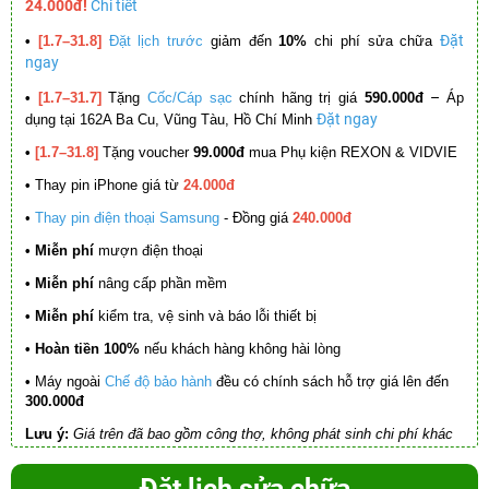
24.000đ!
Chi tiết
Đặt
•
[1.7–31.8]
Đặt lịch trước
giảm đến
10%
chi phí sửa chữa
ngay
–
•
[1.7–31.7]
Tặng
Cốc/Cáp sạc
chính hãng trị giá
590.000đ
Áp
Đặt ngay
dụng tại 162A Ba Cu, Vũng Tàu, Hồ Chí Minh
•
[1.7–31.8]
Tặng voucher
99.000đ
mua Phụ kiện REXON & VIDVIE
•
Thay pin iPhone giá từ
24.000đ
•
Thay pin điện thoại Samsung
- Đồng giá
240.000đ
• Miễn phí
mượn điện thoại
• Miễn phí
nâng cấp phần mềm
•
Miễn phí
kiểm tra, vệ sinh và báo lỗi thiết bị
• Hoàn tiền 100%
nếu khách hàng không hài lòng
•
Máy ngoài
Chế độ bảo hành
đều có chính sách hỗ trợ giá lên đến
300.000đ
Lưu ý:
Giá trên đã bao gồm công thợ, không phát sinh chi phí khác
Đặt lịch sửa chữa