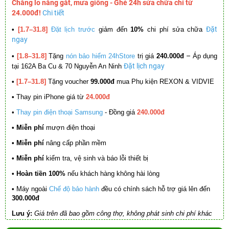
Chẳng lo nắng gắt, mưa giông - Ghé 24h sửa chữa chỉ từ
24.000đ!
Chi tiết
Đặt
•
[1.7–31.8]
Đặt lịch trước
giảm đến
10%
chi phí sửa chữa
ngay
–
•
[1.8–31.8]
Tặng
nón bảo hiểm 24hStore
trị giá
240.000đ
Áp dụng
Đặt lịch ngay
tại 162A Ba Cu & 70 Nguyễn An Ninh
•
[1.7–31.8]
Tặng voucher
99.000đ
mua Phụ kiện REXON & VIDVIE
•
Thay pin iPhone giá từ
24.000đ
•
Thay pin điện thoại Samsung
- Đồng giá
240.000đ
• Miễn phí
mượn điện thoại
• Miễn phí
nâng cấp phần mềm
•
Miễn phí
kiểm tra, vệ sinh và báo lỗi thiết bị
• Hoàn tiền 100%
nếu khách hàng không hài lòng
•
Máy ngoài
Chế độ bảo hành
đều có chính sách hỗ trợ giá lên đến
300.000đ
Lưu ý:
Giá trên đã bao gồm công thợ, không phát sinh chi phí khác