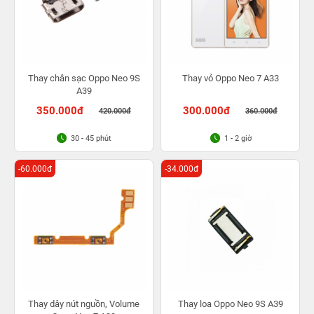
Thay chân sạc Oppo Neo 9S
Thay vỏ Oppo Neo 7 A33
A39
350.000đ
300.000đ
420.000đ
360.000đ
30 - 45 phút
1 - 2 giờ
-60.000đ
-34.000đ
Thay dây nút nguồn, Volume
Thay loa Oppo Neo 9S A39