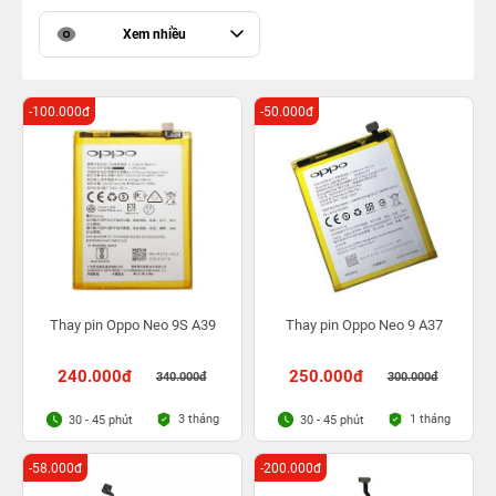
Xem nhiều
-100.000đ
-50.000đ
Thay pin Oppo Neo 9S A39
Thay pin Oppo Neo 9 A37
240.000đ
250.000đ
340.000đ
300.000đ
3 tháng
1 tháng
30 - 45 phút
30 - 45 phút
-58.000đ
-200.000đ