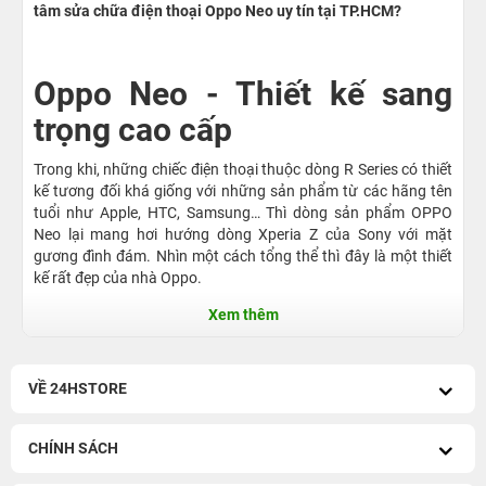
tâm sửa chữa điện thoại Oppo Neo uy tín tại TP.HCM?
Oppo Neo - Thiết kế sang
trọng cao cấp
Trong khi, những chiếc điện thoại thuộc dòng R Series có thiết
kế tương đối khá giống với những sản phẩm từ các hãng tên
tuổi như Apple, HTC, Samsung… Thì dòng sản phẩm OPPO
Neo lại mang hơi hướng dòng Xperia Z của Sony với mặt
gương đình đám. Nhìn một cách tổng thể thì đây là một thiết
kế rất đẹp của nhà Oppo.
Đặc biệt, bộ đôi Oppo Neo 7 và 5 sở hữu ngôn ngữ thiết kế gần
Xem thêm
như tương đồng. Nhìn ở mặt trước, OPPO Neo 7 được trang bị
màn hình lớn 5 inch và Neo 5 có màn hình nhỏ hơn, chỉ 4,5
inch. Bao quanh màn hình máy là đường viền khá rộng, đây có
VỀ 24HSTORE
lẽ là một điểm trừ lớn nhất về thiết kế của máy. Điều này khiến
máy trở nên tụt hậu trong xu hướng đường viền siêu mỏng của
các dòng điện thoại trên thị trường hiện nay.
CHÍNH SÁCH