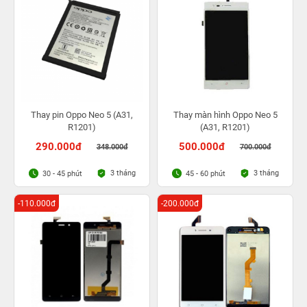
Thay pin Oppo Neo 5 (A31,
Thay màn hình Oppo Neo 5
R1201)
(A31, R1201)
290.000đ
500.000đ
348.000đ
700.000đ
3 tháng
3 tháng
30 - 45 phút
45 - 60 phút
-110.000đ
-200.000đ