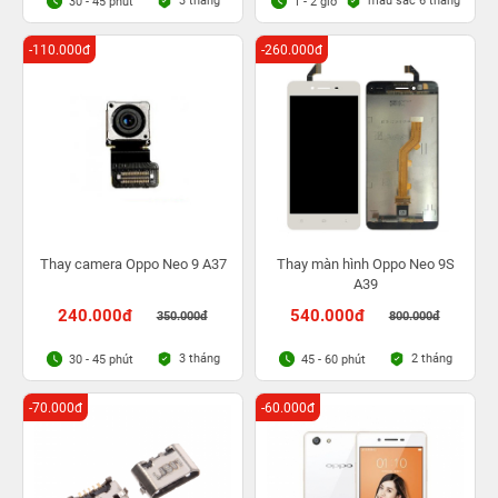
3 tháng
màu sắc 6 tháng
30 - 45 phút
1 - 2 giờ
-110.000đ
-260.000đ
Thay camera Oppo Neo 9 A37
Thay màn hình Oppo Neo 9S
A39
240.000đ
540.000đ
350.000đ
800.000đ
3 tháng
2 tháng
30 - 45 phút
45 - 60 phút
-70.000đ
-60.000đ