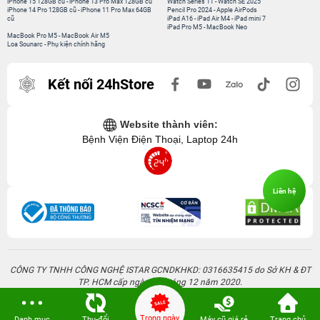
iPhone 15 128GB cũ
-
iPhone 13 Pro Max 128GB cũ
Watch Series 11
-
Watch SE 2025
iPhone 14 Pro 128GB cũ
-
iPhone 11 Pro Max 64GB
Pencil Pro 2024
-
Apple AirPods
cũ
iPad A16
-
iPad Air M4
-
iPad mini 7
iPad Pro M5
-
MacBook Neo
MacBook Pro M5
-
MacBook Air M5
Loa Sounarc
-
Phụ kiện chính hãng
Kết nối 24hStore
Website thành viên:
Bệnh Viện Điện Thoại, Laptop 24h
Liên hệ
CÔNG TY TNHH CÔNG NGHỆ ISTAR GCNDKHKD: 0316635415 do Sở KH & ĐT
TP. HCM cấp ngày 11 tháng 12 năm 2020.
Người Đại Diện: Hồ Tác Thành. Địa chỉ: 389 Quang Trung, Gò Vấp, Hồ Chí Minh.
Trong ngày
Danh mục
Thu-đổi
Máy cũ giá rẻ
Trang chủ