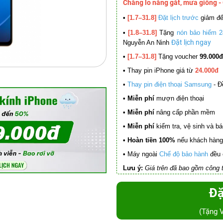
Chẳng lo nắng gắt, mưa giông -
•
[1.7–31.8]
Đặt lịch trước
giảm đ
•
[1.8–31.8]
Tặng
nón bảo hiểm 2
Đặt lịch ngay
Nguyễn An Ninh
•
[1.7–31.8]
Tặng voucher
99.000đ
•
Thay pin iPhone giá từ
24.000đ
•
Thay pin điện thoại Samsung
- Đ
• Miễn phí
mượn điện thoại
• Miễn phí
nâng cấp phần mềm
•
Miễn phí
kiểm tra, vệ sinh và báo 
• Hoàn tiền 100%
nếu khách hàng 
•
Máy ngoài
Chế độ bảo hành
đều 
Lưu ý:
Giá trên đã bao gồm công t
Đặ
(Tặng 