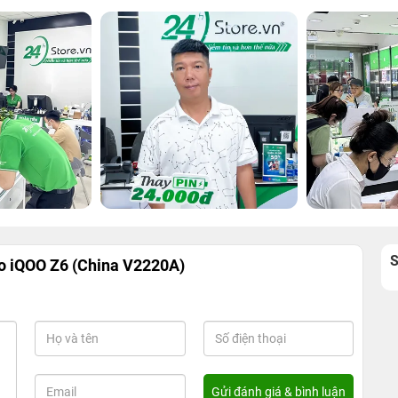
vo iQOO Z6 (China V2220A)