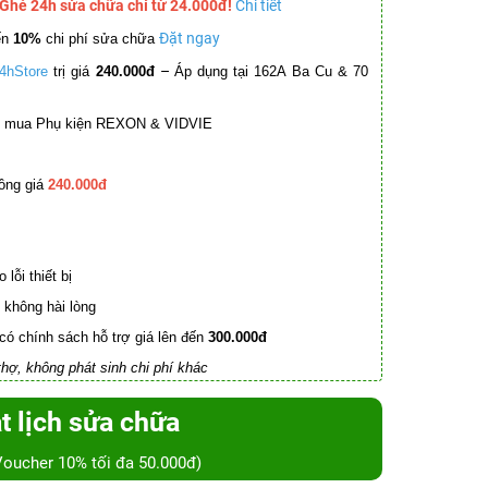
 Ghé 24h sửa chữa chỉ từ 24.000đ!
Chi tiết
Đặt ngay
ến
10%
chi phí sửa chữa
–
4hStore
trị giá
240.000đ
Áp dụng tại 162A Ba Cu & 70
mua Phụ kiện REXON & VIDVIE
ồng giá
240.000đ
lỗi thiết bị
không hài lòng
có chính sách hỗ trợ giá lên đến
300.000đ
hợ, không phát sinh chi phí khác
t lịch sửa chữa
Voucher 10% tối đa 50.000đ)