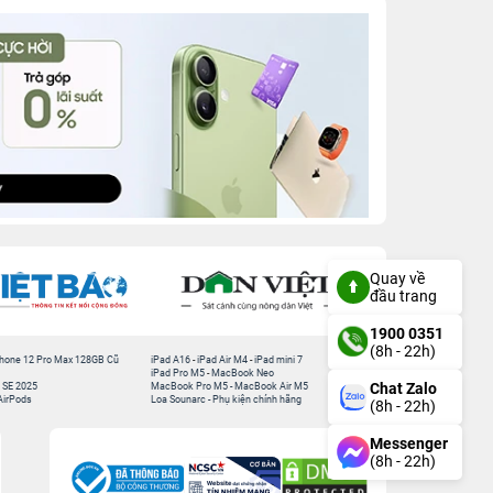
Quay về
đầu trang
1900 0351
(8h - 22h)
hone 12 Pro Max 128GB Cũ
iPad A16
-
iPad Air M4
-
iPad mini 7
iPad Pro M5
-
MacBook Neo
Chat Zalo
 SE 2025
MacBook Pro M5
-
MacBook Air M5
AirPods
Loa Sounarc
-
Phụ kiện chính hãng
(8h - 22h)
Messenger
(8h - 22h)