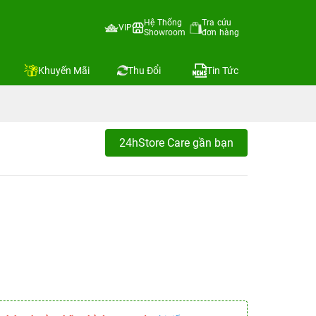
Hệ Thống
Tra cứu
VIP
Showroom
đơn hàng
Khuyến Mãi
Thu Đổi
Tin Tức
24hStore Care gần bạn