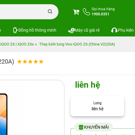
Gọi mua hàng
1900.0351
p
Đồng hồ thông minh
Máy cũ giá rẻ
Phụ kiện
 iQOO Z6 | iQOO Z6x
Thay kính lưng Vivo iQOO Z6 (China V2220A)
220A)
liên hệ
Lưng
liên hệ
KHUYẾN MÃI