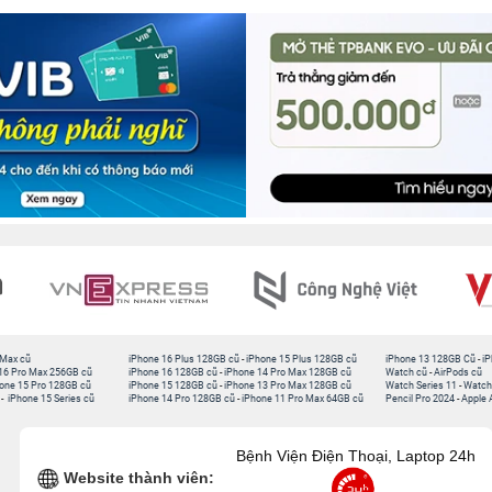
 Max cũ
iPhone 16 Plus 128GB cũ
-
iPhone 15 Plus 128GB cũ
iPhone 13 128GB Cũ
-
iP
16 Pro Max 256GB cũ
iPhone 16 128GB cũ
-
iPhone 14 Pro Max 128GB cũ
Watch cũ
-
AirPods cũ
one 15 Pro 128GB cũ
iPhone 15 128GB cũ
-
iPhone 13 Pro Max 128GB cũ
Watch Series 11
-
Watch
-
iPhone 15 Series cũ
iPhone 14 Pro 128GB cũ
-
iPhone 11 Pro Max 64GB cũ
Pencil Pro 2024
-
Apple 
Bệnh Viện Điện Thoại, Laptop 24h
Website thành viên: