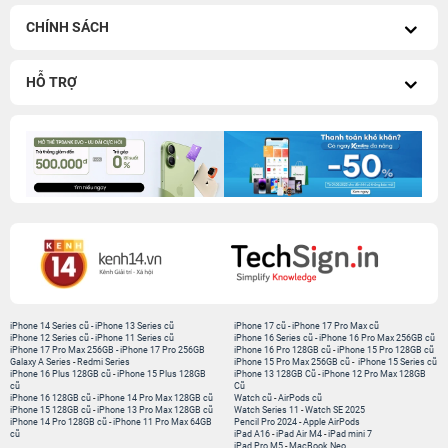
CHÍNH SÁCH
HỖ TRỢ
iPhone 14 Series cũ
-
iPhone 13 Series cũ
iPhone 17 cũ
-
iPhone 17 Pro Max cũ
iPhone 12 Series cũ
-
iPhone 11 Series cũ
iPhone 16 Series cũ
-
iPhone 16 Pro Max 256GB cũ
iPhone 17 Pro Max 256GB
-
iPhone 17 Pro 256GB
iPhone 16 Pro 128GB cũ
-
iPhone 15 Pro 128GB cũ
Galaxy A Series
-
Redmi Series
iPhone 15 Pro Max 256GB cũ
-
iPhone 15 Series cũ
iPhone 16 Plus 128GB cũ
-
iPhone 15 Plus 128GB
iPhone 13 128GB Cũ
-
iPhone 12 Pro Max 128GB
cũ
Cũ
iPhone 16 128GB cũ
-
iPhone 14 Pro Max 128GB cũ
Watch cũ
-
AirPods cũ
iPhone 15 128GB cũ
-
iPhone 13 Pro Max 128GB cũ
Watch Series 11
-
Watch SE 2025
iPhone 14 Pro 128GB cũ
-
iPhone 11 Pro Max 64GB
Pencil Pro 2024
-
Apple AirPods
cũ
iPad A16
-
iPad Air M4
-
iPad mini 7
iPad Pro M5
-
MacBook Neo