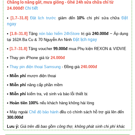
Chẳng lo nắng gắt, mưa giông - Ghé 24h sửa chữa chỉ từ
24.000đ!
Chi tiết
Đặt
•
[1.7–31.8]
Đặt lịch trước
giảm đến
10%
chi phí sửa chữa
ngay
–
•
[1.8–31.8]
Tặng
nón bảo hiểm 24hStore
trị giá
240.000đ
Áp dụng
Đặt lịch ngay
tại 162A Ba Cu & 70 Nguyễn An Ninh
•
[1.7–31.8]
Tặng voucher
99.000đ
mua Phụ kiện REXON & VIDVIE
•
Thay pin iPhone giá từ
24.000đ
•
Thay pin điện thoại Samsung
- Đồng giá
240.000đ
• Miễn phí
mượn điện thoại
• Miễn phí
nâng cấp phần mềm
•
Miễn phí
kiểm tra, vệ sinh và báo lỗi thiết bị
• Hoàn tiền 100%
nếu khách hàng không hài lòng
•
Máy ngoài
Chế độ bảo hành
đều có chính sách hỗ trợ giá lên đến
300.000đ
Lưu ý:
Giá trên đã bao gồm công thợ, không phát sinh chi phí khác