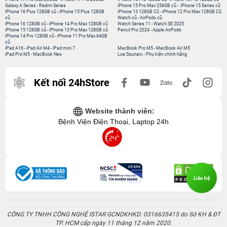
Galaxy A Series
-
Redmi Series
iPhone 15 Pro Max 256GB cũ
-
iPhone 15 Series cũ
iPhone 16 Plus 128GB cũ
-
iPhone 15 Plus 128GB
iPhone 13 128GB Cũ
-
iPhone 12 Pro Max 128GB Cũ
cũ
Watch cũ
-
AirPods cũ
iPhone 16 128GB cũ
-
iPhone 14 Pro Max 128GB cũ
Watch Series 11
-
Watch SE 2025
iPhone 15 128GB cũ
-
iPhone 13 Pro Max 128GB cũ
Pencil Pro 2024
-
Apple AirPods
iPhone 14 Pro 128GB cũ
-
iPhone 11 Pro Max 64GB
cũ
iPad A16
-
iPad Air M4
-
iPad mini 7
MacBook Pro M5
-
MacBook Air M5
iPad Pro M5
-
MacBook Neo
Loa Sounarc
-
Phụ kiện chính hãng
Kết nối 24hStore
Website thành viên:
Bệnh Viện Điện Thoại, Laptop 24h
Liên hệ
CÔNG TY TNHH CÔNG NGHỆ ISTAR GCNDKHKD: 0316635415 do Sở KH & ĐT
TP. HCM cấp ngày 11 tháng 12 năm 2020.