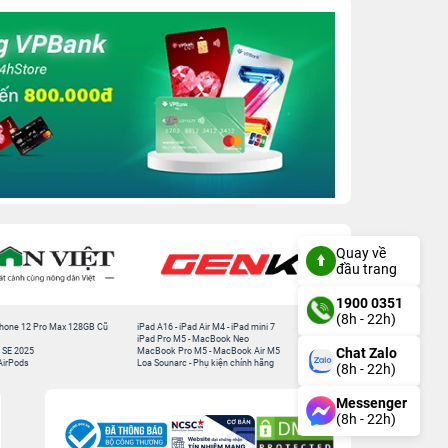
Quay về
đầu trang
1900 0351
(8h - 22h)
hone 12 Pro Max 128GB Cũ
iPad A16
-
iPad Air M4
-
iPad mini 7
iPad Pro M5
-
MacBook Neo
Chat Zalo
 SE 2025
MacBook Pro M5
-
MacBook Air M5
AirPods
Loa Sounarc
-
Phụ kiện chính hãng
(8h - 22h)
Messenger
(8h - 22h)