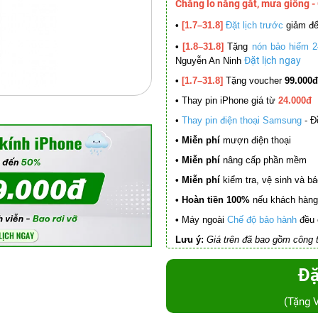
Chẳng lo nắng gắt, mưa giông -
•
[1.7–31.8]
Đặt lịch trước
giảm đ
•
[1.8–31.8]
Tặng
nón bảo hiểm 2
Đặt lịch ngay
Nguyễn An Ninh
•
[1.7–31.8]
Tặng voucher
99.000đ
•
Thay pin iPhone giá từ
24.000đ
•
Thay pin điện thoại Samsung
- Đ
• Miễn phí
mượn điện thoại
• Miễn phí
nâng cấp phần mềm
•
Miễn phí
kiểm tra, vệ sinh và báo 
• Hoàn tiền 100%
nếu khách hàng 
•
Máy ngoài
Chế độ bảo hành
đều 
Lưu ý:
Giá trên đã bao gồm công t
Đặ
(Tặng 