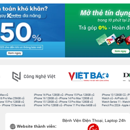
 Max cũ
iPhone 16 Plus 128GB cũ
-
iPhone 15 Plus 128GB cũ
iPhone 13 128GB Cũ
-
iP
16 Pro Max 256GB cũ
iPhone 16 128GB cũ
-
iPhone 14 Pro Max 128GB cũ
Watch cũ
-
AirPods cũ
one 15 Pro 128GB cũ
iPhone 15 128GB cũ
-
iPhone 13 Pro Max 128GB cũ
Watch Series 11
-
Watch
-
iPhone 15 Series cũ
iPhone 14 Pro 128GB cũ
-
iPhone 11 Pro Max 64GB cũ
Pencil Pro 2024
-
Apple 
Bệnh Viện Điện Thoại, Laptop 24h
Website thành viên: