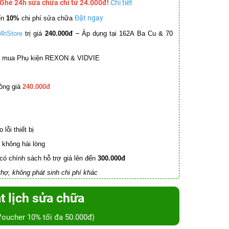
 Ghé 24h sửa chữa chỉ từ 24.000đ!
Chi tiết
Đặt ngay
ến
10%
chi phí sửa chữa
–
4hStore
trị giá
240.000đ
Áp dụng tại 162A Ba Cu & 70
mua Phụ kiện REXON & VIDVIE
ồng giá
240.000đ
lỗi thiết bị
không hài lòng
có chính sách hỗ trợ giá lên đến
300.000đ
hợ, không phát sinh chi phí khác
t lịch sửa chữa
Voucher 10% tối đa 50.000đ)