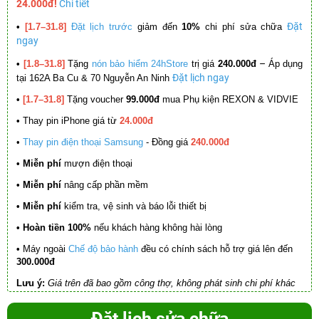
24.000đ!
Chi tiết
Đặt
•
[1.7–31.8]
Đặt lịch trước
giảm đến
10%
chi phí sửa chữa
ngay
–
•
[1.8–31.8]
Tặng
nón bảo hiểm 24hStore
trị giá
240.000đ
Áp dụng
Đặt lịch ngay
tại 162A Ba Cu & 70 Nguyễn An Ninh
•
[1.7–31.8]
Tặng voucher
99.000đ
mua Phụ kiện REXON & VIDVIE
•
Thay pin iPhone giá từ
24.000đ
•
Thay pin điện thoại Samsung
- Đồng giá
240.000đ
• Miễn phí
mượn điện thoại
• Miễn phí
nâng cấp phần mềm
•
Miễn phí
kiểm tra, vệ sinh và báo lỗi thiết bị
• Hoàn tiền 100%
nếu khách hàng không hài lòng
•
Máy ngoài
Chế độ bảo hành
đều có chính sách hỗ trợ giá lên đến
300.000đ
Lưu ý:
Giá trên đã bao gồm công thợ, không phát sinh chi phí khác
Đặt lịch sửa chữa