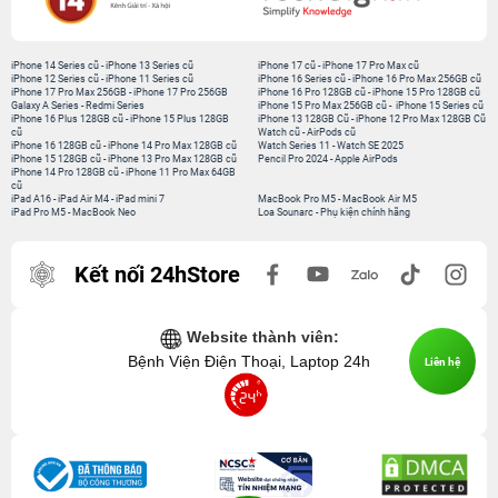
iPhone 14 Series cũ
-
iPhone 13 Series cũ
iPhone 17 cũ
-
iPhone 17 Pro Max cũ
iPhone 12 Series cũ
-
iPhone 11 Series cũ
iPhone 16 Series cũ
-
iPhone 16 Pro Max 256GB cũ
iPhone 17 Pro Max 256GB
-
iPhone 17 Pro 256GB
iPhone 16 Pro 128GB cũ
-
iPhone 15 Pro 128GB cũ
Galaxy A Series
-
Redmi Series
iPhone 15 Pro Max 256GB cũ
-
iPhone 15 Series cũ
iPhone 16 Plus 128GB cũ
-
iPhone 15 Plus 128GB
iPhone 13 128GB Cũ
-
iPhone 12 Pro Max 128GB Cũ
cũ
Watch cũ
-
AirPods cũ
iPhone 16 128GB cũ
-
iPhone 14 Pro Max 128GB cũ
Watch Series 11
-
Watch SE 2025
iPhone 15 128GB cũ
-
iPhone 13 Pro Max 128GB cũ
Pencil Pro 2024
-
Apple AirPods
iPhone 14 Pro 128GB cũ
-
iPhone 11 Pro Max 64GB
cũ
iPad A16
-
iPad Air M4
-
iPad mini 7
MacBook Pro M5
-
MacBook Air M5
iPad Pro M5
-
MacBook Neo
Loa Sounarc
-
Phụ kiện chính hãng
Kết nối 24hStore
Website thành viên:
Bệnh Viện Điện Thoại, Laptop 24h
Liên hệ