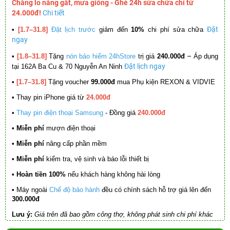
Chẳng lo nắng gắt, mưa giông - Ghé 24h sửa chữa chỉ từ
24.000đ!
Chi tiết
Đặt
•
[1.7–31.8]
Đặt lịch trước
giảm đến
10%
chi phí sửa chữa
ngay
–
•
[1.8–31.8]
Tặng
nón bảo hiểm 24hStore
trị giá
240.000đ
Áp dụng
Đặt lịch ngay
tại 162A Ba Cu & 70 Nguyễn An Ninh
•
[1.7–31.8]
Tặng voucher
99.000đ
mua Phụ kiện REXON & VIDVIE
•
Thay pin iPhone giá từ
24.000đ
•
Thay pin điện thoại Samsung
- Đồng giá
240.000đ
• Miễn phí
mượn điện thoại
• Miễn phí
nâng cấp phần mềm
•
Miễn phí
kiểm tra, vệ sinh và báo lỗi thiết bị
• Hoàn tiền 100%
nếu khách hàng không hài lòng
•
Máy ngoài
Chế độ bảo hành
đều có chính sách hỗ trợ giá lên đến
300.000đ
Lưu ý:
Giá trên đã bao gồm công thợ, không phát sinh chi phí khác