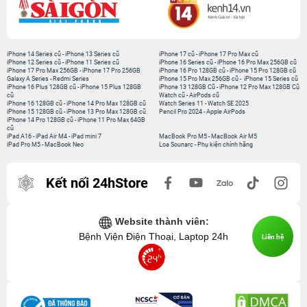
iPhone 14 Series cũ
-
iPhone 13 Series cũ
iPhone 17 cũ
-
iPhone 17 Pro Max cũ
iPhone 12 Series cũ
-
iPhone 11 Series cũ
iPhone 16 Series cũ
-
iPhone 16 Pro Max 256GB cũ
iPhone 17 Pro Max 256GB
-
iPhone 17 Pro 256GB
iPhone 16 Pro 128GB cũ
-
iPhone 15 Pro 128GB cũ
Galaxy A Series
-
Redmi Series
iPhone 15 Pro Max 256GB cũ
-
iPhone 15 Series cũ
iPhone 16 Plus 128GB cũ
-
iPhone 15 Plus 128GB
iPhone 13 128GB Cũ
-
iPhone 12 Pro Max 128GB Cũ
cũ
Watch cũ
-
AirPods cũ
iPhone 16 128GB cũ
-
iPhone 14 Pro Max 128GB cũ
Watch Series 11
-
Watch SE 2025
iPhone 15 128GB cũ
-
iPhone 13 Pro Max 128GB cũ
Pencil Pro 2024
-
Apple AirPods
iPhone 14 Pro 128GB cũ
-
iPhone 11 Pro Max 64GB
cũ
iPad A16
-
iPad Air M4
-
iPad mini 7
MacBook Pro M5
-
MacBook Air M5
iPad Pro M5
-
MacBook Neo
Loa Sounarc
-
Phụ kiện chính hãng
Kết nối 24hStore
Website thành viên:
Bệnh Viện Điện Thoại, Laptop 24h
Liên hệ