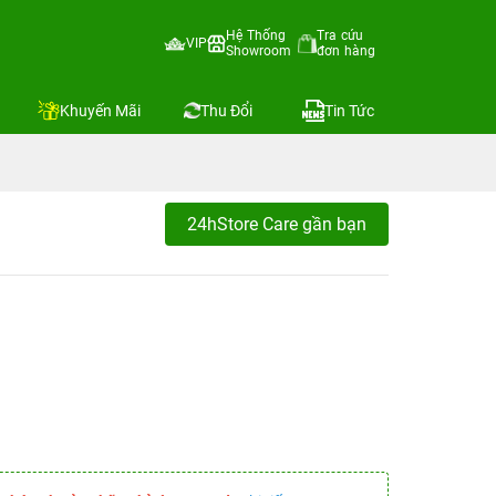
Hệ Thống
Tra cứu
VIP
Showroom
đơn hàng
Khuyến Mãi
Thu Đổi
Tin Tức
24hStore Care gần bạn