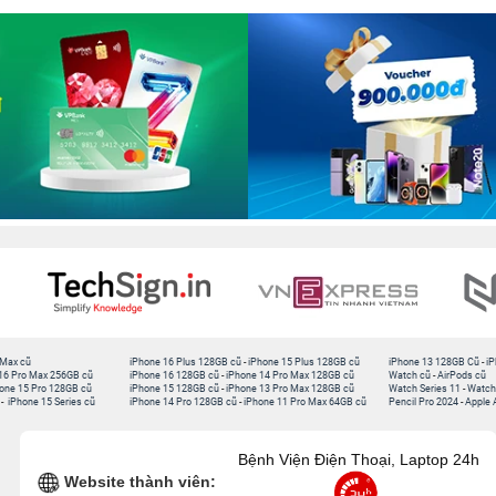
 Max cũ
iPhone 16 Plus 128GB cũ
-
iPhone 15 Plus 128GB cũ
iPhone 13 128GB Cũ
-
iP
16 Pro Max 256GB cũ
iPhone 16 128GB cũ
-
iPhone 14 Pro Max 128GB cũ
Watch cũ
-
AirPods cũ
one 15 Pro 128GB cũ
iPhone 15 128GB cũ
-
iPhone 13 Pro Max 128GB cũ
Watch Series 11
-
Watch
-
iPhone 15 Series cũ
iPhone 14 Pro 128GB cũ
-
iPhone 11 Pro Max 64GB cũ
Pencil Pro 2024
-
Apple 
Bệnh Viện Điện Thoại, Laptop 24h
Website thành viên: