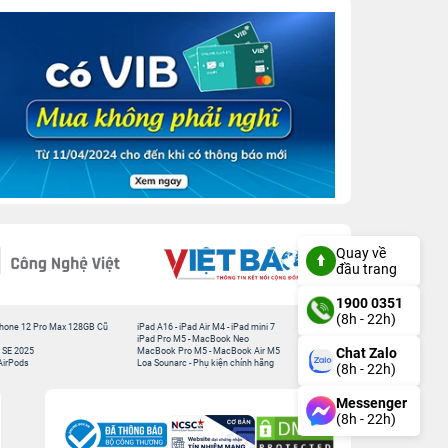
Quay về
đầu trang
1900 0351
(8h - 22h)
hone 12 Pro Max 128GB Cũ
iPad A16
-
iPad Air M4
-
iPad mini 7
iPad Pro M5
-
MacBook Neo
Chat Zalo
 SE 2025
MacBook Pro M5
-
MacBook Air M5
AirPods
Loa Sounarc
-
Phụ kiện chính hãng
(8h - 22h)
Messenger
(8h - 22h)