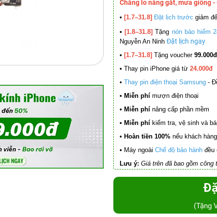
Chẳng lo nắng gắt, mưa giông -
•
[1.7–31.8]
Đặt lịch trước
giảm đ
•
[1.8–31.8]
Tặng
nón bảo hiểm 2
Đặt lịch ngay
Nguyễn An Ninh
•
[1.7–31.8]
Tặng voucher
99.000đ
•
Thay pin iPhone giá từ
24.000đ
•
Thay pin điện thoại Samsung
- Đ
• Miễn phí
mượn điện thoại
• Miễn phí
nâng cấp phần mềm
•
Miễn phí
kiểm tra, vệ sinh và báo 
• Hoàn tiền 100%
nếu khách hàng 
•
Máy ngoài
Chế độ bảo hành
đều 
Lưu ý:
Giá trên đã bao gồm công t
Đặ
(Tặng 