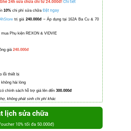
 Ghé 24h sửa chữa chỉ từ 24.000đ!
Chi tiết
Đặt ngay
ến
10%
chi phí sửa chữa
–
4hStore
trị giá
240.000đ
Áp dụng tại 162A Ba Cu & 70
mua Phụ kiện REXON & VIDVIE
ồng giá
240.000đ
lỗi thiết bị
không hài lòng
có chính sách hỗ trợ giá lên đến
300.000đ
hợ, không phát sinh chi phí khác
t lịch sửa chữa
Voucher 10% tối đa 50.000đ)