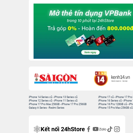
iPhone 14 Series cũ
-
iPhone 13 Series cũ
iPhone 17 cũ
-
iPhone 17 Pro
iPhone 12 Series cũ
-
iPhone 11 Series cũ
iPhone 16 Series cũ
-
iPhone 
iPhone 17 Pro Max 256GB
-
iPhone 17 Pro 256GB
iPhone 16 Pro 128GB cũ
-
iPh
Galaxy A Series
-
Redmi Series
iPhone 15 Pro Max 256GB cũ
Kết nối 24hStore