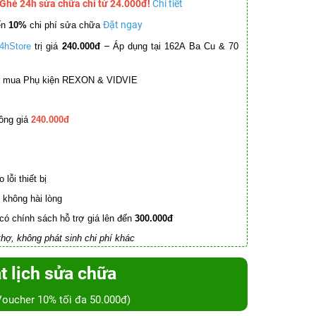
 Ghé 24h sửa chữa chỉ từ 24.000đ!
Chi tiết
Đặt ngay
ến
10%
chi phí sửa chữa
–
4hStore
trị giá
240.000đ
Áp dụng tại 162A Ba Cu & 70
mua Phụ kiện REXON & VIDVIE
ồng giá
240.000đ
lỗi thiết bị
không hài lòng
có chính sách hỗ trợ giá lên đến
300.000đ
hợ, không phát sinh chi phí khác
t lịch sửa chữa
Voucher 10% tối đa 50.000đ)