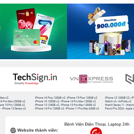
 Max cũ
iPhone 16 Plus 128GB cũ
-
iPhone 15 Plus 128GB cũ
iPhone 13 128GB Cũ
-
iP
16 Pro Max 256GB cũ
iPhone 16 128GB cũ
-
iPhone 14 Pro Max 128GB cũ
Watch cũ
-
AirPods cũ
one 15 Pro 128GB cũ
iPhone 15 128GB cũ
-
iPhone 13 Pro Max 128GB cũ
Watch Series 11
-
Watch
-
iPhone 15 Series cũ
iPhone 14 Pro 128GB cũ
-
iPhone 11 Pro Max 64GB cũ
Pencil Pro 2024
-
Apple 
Bệnh Viện Điện Thoại, Laptop 24h
Website thành viên: