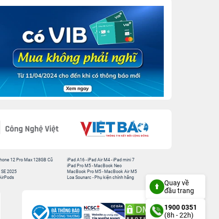
hone 12 Pro Max 128GB Cũ
iPad A16
-
iPad Air M4
-
iPad mini 7
iPad Pro M5
-
MacBook Neo
 SE 2025
MacBook Pro M5
-
MacBook Air M5
AirPods
Loa Sounarc
-
Phụ kiện chính hãng
Quay về
đầu trang
1900 0351
(8h - 22h)