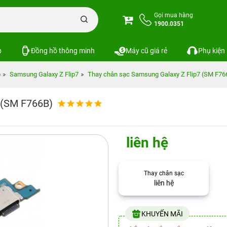
Gọi mua hàng
1900.0351
p
Đồng hồ thông minh
Máy cũ giá rẻ
Phụ kiện
p
Samsung Galaxy Z Flip7
Thay chân sạc Samsung Galaxy Z Flip7 (SM F76
 (SM F766B)
liên hệ
Thay chân sạc
liên hệ
KHUYẾN MÃI