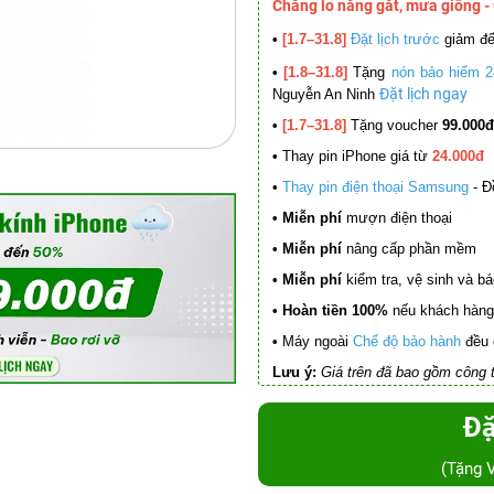
Chẳng lo nắng gắt, mưa giông -
•
[1.7–31.8]
Đặt lịch trước
giảm đ
•
[1.8–31.8]
Tặng
nón bảo hiểm 2
Đặt lịch ngay
Nguyễn An Ninh
•
[1.7–31.8]
Tặng voucher
99.000đ
•
Thay pin iPhone giá từ
24.000đ
•
Thay pin điện thoại Samsung
- Đ
• Miễn phí
mượn điện thoại
• Miễn phí
nâng cấp phần mềm
•
Miễn phí
kiểm tra, vệ sinh và báo 
• Hoàn tiền 100%
nếu khách hàng 
•
Máy ngoài
Chế độ bảo hành
đều 
Lưu ý:
Giá trên đã bao gồm công t
Đặ
(Tặng 