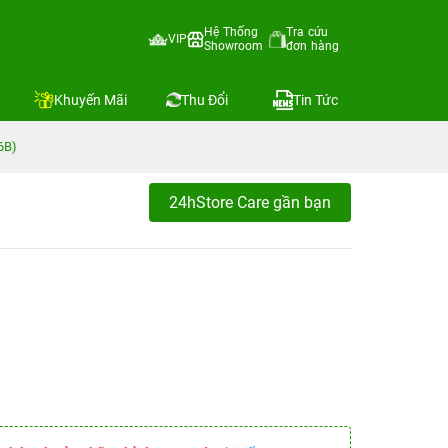
Hệ Thống
Tra cứu
VIP
Showroom
đơn hàng
Khuyến Mãi
Thu Đổi
Tin Tức
6B)
24hStore Care gần bạn