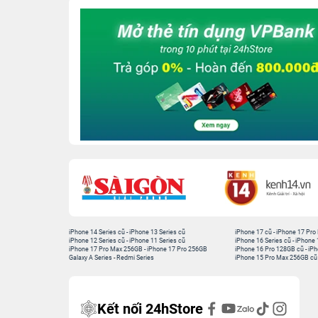
iPhone 14 Series cũ
-
iPhone 13 Series cũ
iPhone 17 cũ
-
iPhone 17 Pro
iPhone 12 Series cũ
-
iPhone 11 Series cũ
iPhone 16 Series cũ
-
iPhone 
iPhone 17 Pro Max 256GB
-
iPhone 17 Pro 256GB
iPhone 16 Pro 128GB cũ
-
iPh
Galaxy A Series
-
Redmi Series
iPhone 15 Pro Max 256GB cũ
Kết nối 24hStore