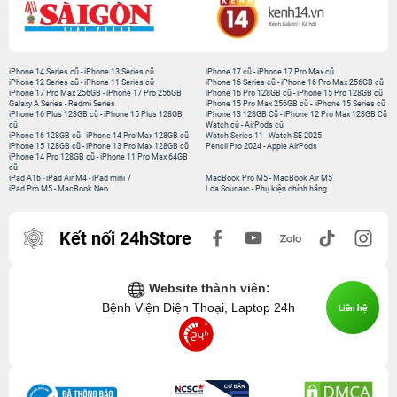
iPhone 14 Series cũ
-
iPhone 13 Series cũ
iPhone 17 cũ
-
iPhone 17 Pro Max cũ
iPhone 12 Series cũ
-
iPhone 11 Series cũ
iPhone 16 Series cũ
-
iPhone 16 Pro Max 256GB cũ
iPhone 17 Pro Max 256GB
-
iPhone 17 Pro 256GB
iPhone 16 Pro 128GB cũ
-
iPhone 15 Pro 128GB cũ
Galaxy A Series
-
Redmi Series
iPhone 15 Pro Max 256GB cũ
-
iPhone 15 Series cũ
iPhone 16 Plus 128GB cũ
-
iPhone 15 Plus 128GB
iPhone 13 128GB Cũ
-
iPhone 12 Pro Max 128GB Cũ
cũ
Watch cũ
-
AirPods cũ
iPhone 16 128GB cũ
-
iPhone 14 Pro Max 128GB cũ
Watch Series 11
-
Watch SE 2025
iPhone 15 128GB cũ
-
iPhone 13 Pro Max 128GB cũ
Pencil Pro 2024
-
Apple AirPods
iPhone 14 Pro 128GB cũ
-
iPhone 11 Pro Max 64GB
cũ
iPad A16
-
iPad Air M4
-
iPad mini 7
MacBook Pro M5
-
MacBook Air M5
iPad Pro M5
-
MacBook Neo
Loa Sounarc
-
Phụ kiện chính hãng
Kết nối 24hStore
Website thành viên:
Bệnh Viện Điện Thoại, Laptop 24h
Liên hệ