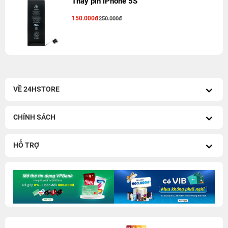
Thay pin iPhone 5S
150.000đ
250.000đ
VỀ 24HSTORE
CHÍNH SÁCH
HỖ TRỢ