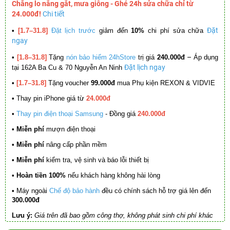
Chẳng lo nắng gắt, mưa giông - Ghé 24h sửa chữa chỉ từ
24.000đ!
Chi tiết
Đặt
•
[1.7–31.8]
Đặt lịch trước
giảm đến
10%
chi phí sửa chữa
ngay
–
•
[1.8–31.8]
Tặng
nón bảo hiểm 24hStore
trị giá
240.000đ
Áp dụng
Đặt lịch ngay
tại 162A Ba Cu & 70 Nguyễn An Ninh
•
[1.7–31.8]
Tặng voucher
99.000đ
mua Phụ kiện REXON & VIDVIE
•
Thay pin iPhone giá từ
24.000đ
•
Thay pin điện thoại Samsung
- Đồng giá
240.000đ
• Miễn phí
mượn điện thoại
• Miễn phí
nâng cấp phần mềm
•
Miễn phí
kiểm tra, vệ sinh và báo lỗi thiết bị
• Hoàn tiền 100%
nếu khách hàng không hài lòng
•
Máy ngoài
Chế độ bảo hành
đều có chính sách hỗ trợ giá lên đến
300.000đ
Lưu ý:
Giá trên đã bao gồm công thợ, không phát sinh chi phí khác