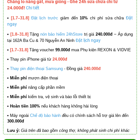
Chẳng lo nắng gắt, mưa giông - Ghé 24h sửa chữa chỉ từ
24.000đ!
Chi tiết
Đặt
•
[1.7–31.8]
Đặt lịch trước
giảm đến
10%
chi phí sửa chữa
ngay
–
•
[1.8–31.8]
Tặng
nón bảo hiểm 24hStore
trị giá
240.000đ
Áp dụng
Đặt lịch ngay
tại 162A Ba Cu & 70 Nguyễn An Ninh
•
[1.7–31.8]
Tặng voucher
99.000đ
mua Phụ kiện REXON & VIDVIE
•
Thay pin iPhone giá từ
24.000đ
•
Thay pin điện thoại Samsung
- Đồng giá
240.000đ
• Miễn phí
mượn điện thoại
• Miễn phí
nâng cấp phần mềm
•
Miễn phí
kiểm tra, vệ sinh và báo lỗi thiết bị
• Hoàn tiền 100%
nếu khách hàng không hài lòng
•
Máy ngoài
Chế độ bảo hành
đều có chính sách hỗ trợ giá lên đến
300.000đ
Lưu ý:
Giá trên đã bao gồm công thợ, không phát sinh chi phí khác