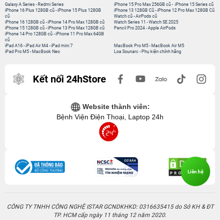
Galaxy A Series
-
Redmi Series
iPhone 15 Pro Max 256GB cũ
-
iPhone 15 Series cũ
iPhone 16 Plus 128GB cũ
-
iPhone 15 Plus 128GB
iPhone 13 128GB Cũ
-
iPhone 12 Pro Max 128GB Cũ
cũ
Watch cũ
-
AirPods cũ
iPhone 16 128GB cũ
-
iPhone 14 Pro Max 128GB cũ
Watch Series 11
-
Watch SE 2025
iPhone 15 128GB cũ
-
iPhone 13 Pro Max 128GB cũ
Pencil Pro 2024
-
Apple AirPods
iPhone 14 Pro 128GB cũ
-
iPhone 11 Pro Max 64GB
cũ
iPad A16
-
iPad Air M4
-
iPad mini 7
MacBook Pro M5
-
MacBook Air M5
iPad Pro M5
-
MacBook Neo
Loa Sounarc
-
Phụ kiện chính hãng
Kết nối 24hStore
Website thành viên:
Bệnh Viện Điện Thoại, Laptop 24h
Liên hệ
CÔNG TY TNHH CÔNG NGHỆ ISTAR GCNDKHKD: 0316635415 do Sở KH & ĐT
TP. HCM cấp ngày 11 tháng 12 năm 2020.