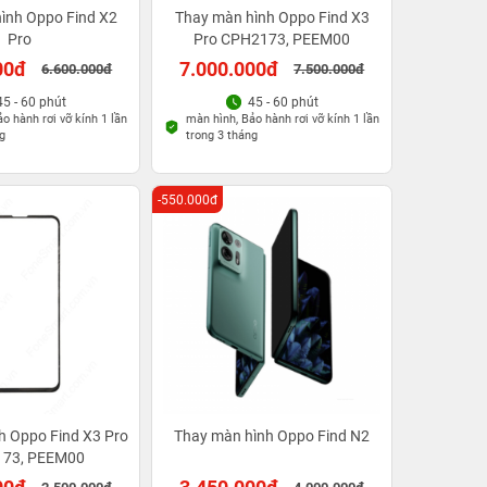
ình Oppo Find X2
Thay màn hình Oppo Find X3
Pro
Pro CPH2173, PEEM00
00đ
7.000.000đ
6.600.000đ
7.500.000đ
45 - 60 phút
45 - 60 phút
o hành rơi vỡ kính 1 lần
màn hình, Bảo hành rơi vỡ kính 1 lần
g
trong 3 tháng
-550.000đ
h Oppo Find X3 Pro
Thay màn hình Oppo Find N2
73, PEEM00