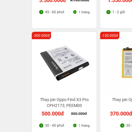
3.500.000đ
1.550.000
4.700.000đ
45 - 60 phút
1 - 2 giờ
1 tháng
-300.000đ
-130.000đ
Thay pin Oppo Find X3 Pro
Thay pin O
CPH2173, PEEM00
500.000đ
370.000
800.000đ
30 - 45 phút
30 
1 tháng