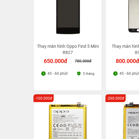
Thay màn hình Oppo Find 5 Mini
Thay màn hìn
R827
X
650.000đ
800.000
780.000đ
45 - 60 phút
45 - 60 phú
3 tháng
-100.000đ
-260.000đ