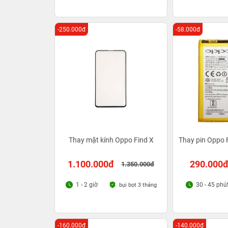
-250.000đ
-58.000đ
Thay mặt kính Oppo Find X
Thay pin Oppo 
1.100.000đ
290.000
1.350.000đ
1 - 2 giờ
30 - 45 phú
bụi bọt 3 tháng
-160.000đ
-140.000đ