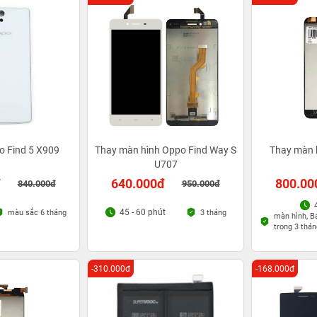
o Find 5 X909
Thay màn hình Oppo Find Way S
Thay màn 
U707
đ
640.000đ
800.00
840.000đ
950.000đ
45 - 60 phút
màu sắc 6 tháng
3 tháng
màn hình, Bả
trong 3 thán
-310.000đ
-168.000đ