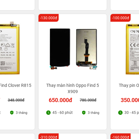
-130.000đ
-100.000đ
Find Clover R815
Thay màn hình Oppo Find 5
Thay pin 
X909
đ
650.000đ
350.00
348.000đ
780.000đ
t
45 - 60 phút
30 - 45 
3 tháng
3 tháng
-310.000đ
-160.000đ