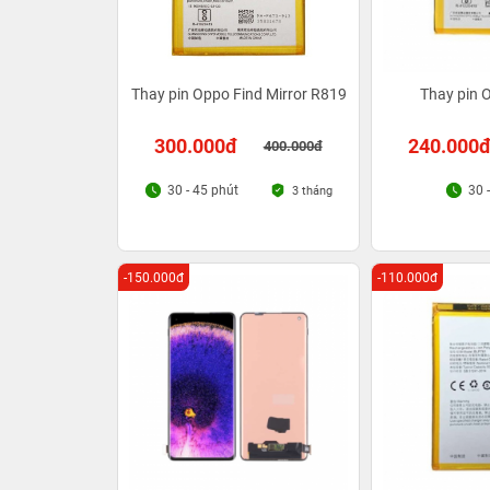
Thay pin Oppo Find Mirror R819
Thay pin 
300.000đ
240.000
400.000đ
30 - 45 phút
30 
3 tháng
-150.000đ
-110.000đ