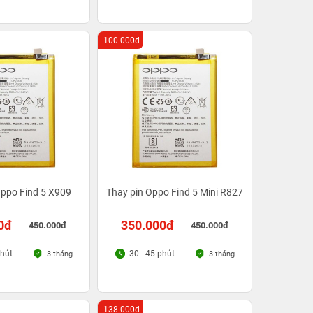
-100.000đ
Oppo Find 5 X909
Thay pin Oppo Find 5 Mini R827
0đ
350.000đ
450.000đ
450.000đ
phút
30 - 45 phút
3 tháng
3 tháng
-138.000đ