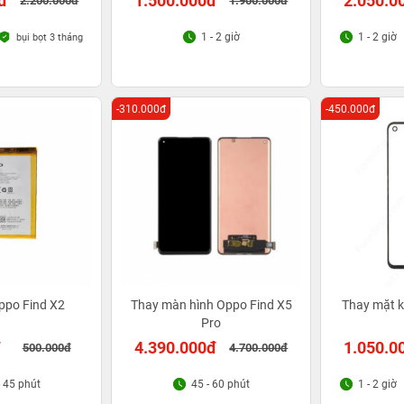
đ
1.500.000đ
2.050.0
2.200.000đ
1.900.000đ
1 - 2 giờ
1 - 2 giờ
bụi bọt 3 tháng
-310.000đ
-450.000đ
ppo Find X2
Thay màn hình Oppo Find X5
Thay mặt k
Pro
đ
4.390.000đ
1.050.0
500.000đ
4.700.000đ
- 45 phút
45 - 60 phút
1 - 2 giờ