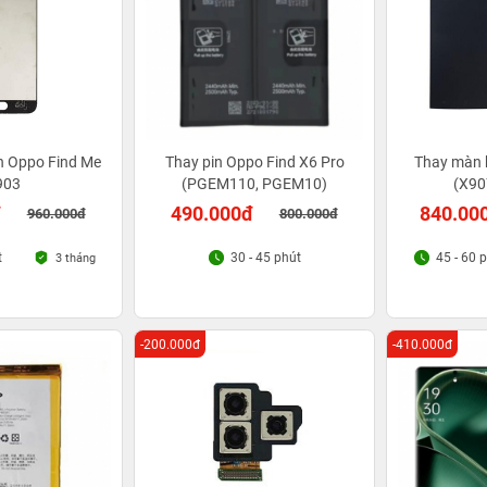
h Oppo Find Me
Thay pin Oppo Find X6 Pro
Thay màn 
903
(PGEM110, PGEM10)
(X90
đ
490.000đ
840.00
960.000đ
800.000đ
t
30 - 45 phút
45 - 60 
3 tháng
-200.000đ
-410.000đ