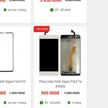
00đ
3.450.000đ
2.500.000đ
4.000.000đ
45 - 60 phút
bụi bọt 3 tháng
-180.000đ
ính Oppo Find X2
Thay màn hình Oppo Find 7a
X9006
00đ
900.000đ
1.500.000đ
1.080.000đ
45 - 60 phút
bụi bọt 3 tháng
3 tháng