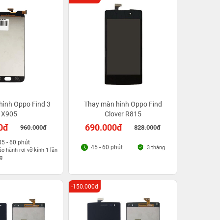
hình Oppo Find 3
Thay màn hình Oppo Find
X905
Clover R815
0đ
690.000đ
960.000đ
828.000đ
45 - 60 phút
45 - 60 phút
3 tháng
o hành rơi vỡ kính 1 lần
g
-150.000đ