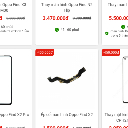
h Oppo Find X3
Thay màn hình Oppo Find N2
Thay màn h
DM00
Flip
đ
3.470.000đ
5.500.0
5.000.000đ
3.700.000đ
- 60 phút
45 - 60 phút
ành rơi vỡ kính 1 lần
màn hình, Bả
trong 3 thán
-400.000đ
-450.000đ
Oppo Find X2 Pro
Ép cổ màn hình Oppo Find X2
Thay mặt kín
CPH21