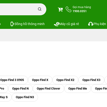
Gọi mua hàng
1900.0351
p
Đồng hồ thông minh
Máy cũ giá rẻ
Phụ kiện
Oppo Find 3 X905
Oppo Find X
Oppo Find X2
Oppo Find X3
Pro
Oppo Find N
Oppo Find Clover
Oppo Find Me
Oppo Fin
Way S
Oppo Find N3