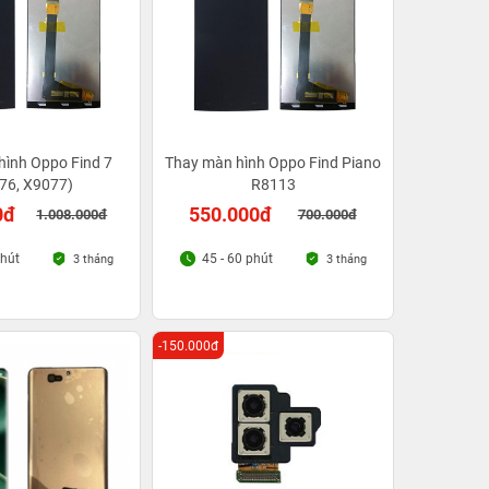
hình Oppo Find 7
Thay màn hình Oppo Find Piano
76, X9077)
R8113
0đ
550.000đ
1.008.000đ
700.000đ
phút
45 - 60 phút
3 tháng
3 tháng
-150.000đ