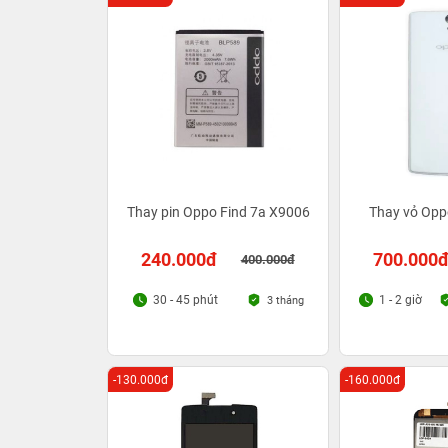
Thay pin Oppo Find 7a X9006
Thay vỏ Opp
240.000đ
700.000
400.000đ
30 - 45 phút
1 - 2 giờ
3 tháng
-130.000đ
-160.000đ