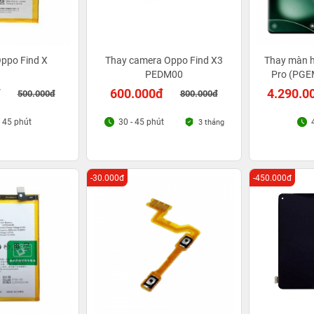
Oppo Find X
Thay camera Oppo Find X3
Thay màn h
PEDM00
Pro (PGE
đ
600.000đ
4.290.0
500.000đ
800.000đ
- 45 phút
30 - 45 phút
3 tháng
-30.000đ
-450.000đ