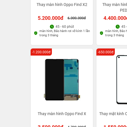
Thay màn hình Oppo Find X2
Thay màn hìn
PE
5.200.000đ
4.400.000
6.000.000đ
45 - 60 phút
45 
màn hình, Bảo hành rơi vỡ kính 1 lần
màn hình, Bảo h
trong 3 tháng
trong 3 tháng
-1.200.000đ
-650.000đ
Thay màn hình Oppo Find X
Thay mặt kính 