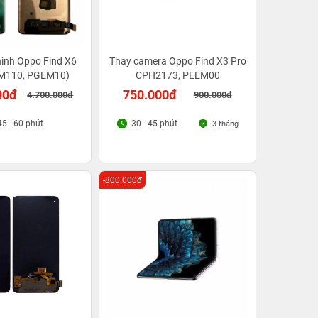
ình Oppo Find X6
Thay camera Oppo Find X3 Pro
M110, PGEM10)
CPH2173, PEEM00
00đ
750.000đ
4.700.000đ
900.000đ
45 - 60 phút
30 - 45 phút
3 tháng
-800.000đ