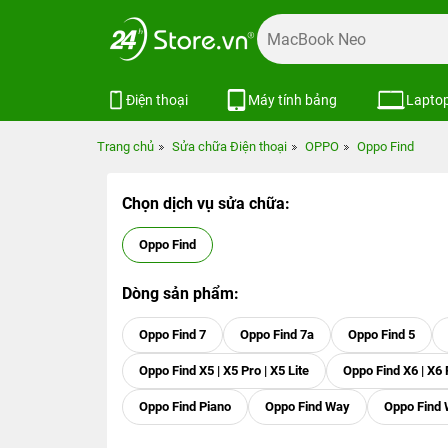
Điện thoại
Máy tính bảng
Lapto
Trang chủ
Sửa chữa Điện thoại
OPPO
Oppo Find
Chọn dịch vụ sửa chữa:
Oppo Find
Dòng sản phẩm:
Oppo Find 7
Oppo Find 7a
Oppo Find 5
Oppo Find X5 | X5 Pro | X5 Lite
Oppo Find X6 | X6 
Oppo Find Piano
Oppo Find Way
Oppo Find 