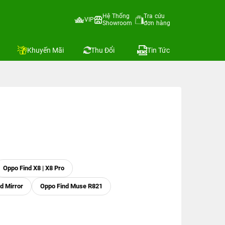
Hệ Thống
Tra cứu
VIP
Showroom
đơn hàng
Khuyến Mãi
Thu Đổi
Tin Tức
Oppo Find X8 | X8 Pro
d Mirror
Oppo Find Muse R821