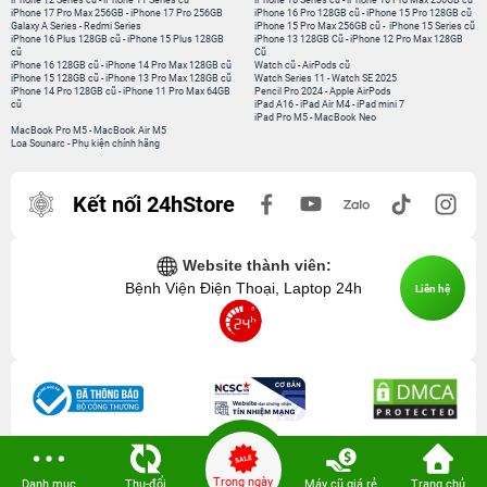
iPhone 12 Series cũ
-
iPhone 11 Series cũ
iPhone 16 Series cũ
-
iPhone 16 Pro Max 256GB cũ
iPhone 17 Pro Max 256GB
-
iPhone 17 Pro 256GB
iPhone 16 Pro 128GB cũ
-
iPhone 15 Pro 128GB cũ
Galaxy A Series
-
Redmi Series
iPhone 15 Pro Max 256GB cũ
-
iPhone 15 Series cũ
iPhone 16 Plus 128GB cũ
-
iPhone 15 Plus 128GB
iPhone 13 128GB Cũ
-
iPhone 12 Pro Max 128GB
cũ
Cũ
iPhone 16 128GB cũ
-
iPhone 14 Pro Max 128GB cũ
Watch cũ
-
AirPods cũ
iPhone 15 128GB cũ
-
iPhone 13 Pro Max 128GB cũ
Watch Series 11
-
Watch SE 2025
iPhone 14 Pro 128GB cũ
-
iPhone 11 Pro Max 64GB
Pencil Pro 2024
-
Apple AirPods
cũ
iPad A16
-
iPad Air M4
-
iPad mini 7
iPad Pro M5
-
MacBook Neo
MacBook Pro M5
-
MacBook Air M5
Loa Sounarc
-
Phụ kiện chính hãng
Kết nối 24hStore
Website thành viên:
Bệnh Viện Điện Thoại, Laptop 24h
Liên hệ
Trong ngày
Danh mục
Thu-đổi
Máy cũ giá rẻ
Trang chủ