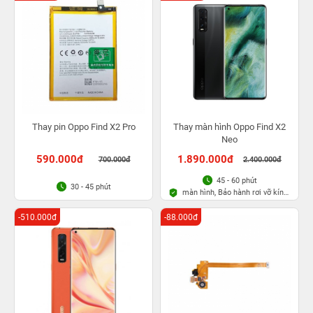
Thay pin Oppo Find X2 Pro
Thay màn hình Oppo Find X2
Neo
590.000đ
1.890.000đ
700.000đ
2.400.000đ
45 - 60 phút
30 - 45 phút
màn hình, Bảo hành rơi vỡ kính
1 lần trong 3 tháng
-510.000đ
-88.000đ