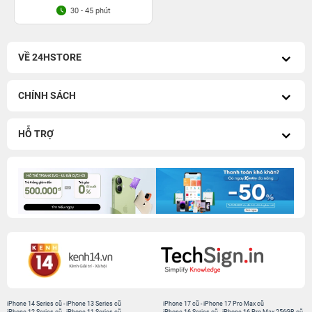
30 - 45 phút
VỀ 24HSTORE
CHÍNH SÁCH
HỖ TRỢ
iPhone 14 Series cũ
-
iPhone 13 Series cũ
iPhone 17 cũ
-
iPhone 17 Pro Max cũ