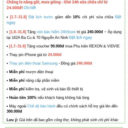
Chẳng lo nắng gắt, mưa giông - Ghé 24h sửa chữa chỉ từ
24.000đ!
Chi tiết
Đặt
•
[1.7–31.8]
Đặt lịch trước
giảm đến
10%
chi phí sửa chữa
ngay
–
•
[1.8–31.8]
Tặng
nón bảo hiểm 24hStore
trị giá
240.000đ
Áp dụng
Đặt lịch ngay
tại 162A Ba Cu & 70 Nguyễn An Ninh
•
[1.7–31.8]
Tặng voucher
99.000đ
mua Phụ kiện REXON & VIDVIE
•
Thay pin iPhone giá từ
24.000đ
•
Thay pin điện thoại Samsung
- Đồng giá
240.000đ
• Miễn phí
mượn điện thoại
• Miễn phí
nâng cấp phần mềm
•
Miễn phí
kiểm tra, vệ sinh và báo lỗi thiết bị
• Hoàn tiền 100%
nếu khách hàng không hài lòng
•
Máy ngoài
Chế độ bảo hành
đều có chính sách hỗ trợ giá lên đến
300.000đ
Lưu ý:
Giá trên đã bao gồm công thợ, không phát sinh chi phí khác