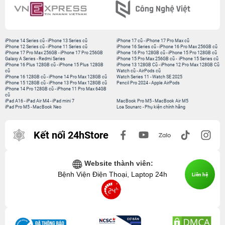
iPhone 14 Series cũ
-
iPhone 13 Series cũ
iPhone 17 cũ
-
iPhone 17 Pro Max cũ
iPhone 12 Series cũ
-
iPhone 11 Series cũ
iPhone 16 Series cũ
-
iPhone 16 Pro Max 256GB cũ
iPhone 17 Pro Max 256GB
-
iPhone 17 Pro 256GB
iPhone 16 Pro 128GB cũ
-
iPhone 15 Pro 128GB cũ
Galaxy A Series
-
Redmi Series
iPhone 15 Pro Max 256GB cũ
-
iPhone 15 Series cũ
iPhone 16 Plus 128GB cũ
-
iPhone 15 Plus 128GB
iPhone 13 128GB Cũ
-
iPhone 12 Pro Max 128GB Cũ
cũ
Watch cũ
-
AirPods cũ
iPhone 16 128GB cũ
-
iPhone 14 Pro Max 128GB cũ
Watch Series 11
-
Watch SE 2025
iPhone 15 128GB cũ
-
iPhone 13 Pro Max 128GB cũ
Pencil Pro 2024
-
Apple AirPods
iPhone 14 Pro 128GB cũ
-
iPhone 11 Pro Max 64GB
cũ
iPad A16
-
iPad Air M4
-
iPad mini 7
MacBook Pro M5
-
MacBook Air M5
iPad Pro M5
-
MacBook Neo
Loa Sounarc
-
Phụ kiện chính hãng
Kết nối 24hStore
Website thành viên:
Bệnh Viện Điện Thoại, Laptop 24h
Liên hệ