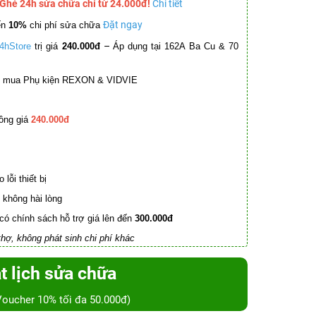
 Ghé 24h sửa chữa chỉ từ 24.000đ!
Chi tiết
Đặt ngay
ến
10%
chi phí sửa chữa
–
4hStore
trị giá
240.000đ
Áp dụng tại 162A Ba Cu & 70
mua Phụ kiện REXON & VIDVIE
ồng giá
240.000đ
lỗi thiết bị
không hài lòng
có chính sách hỗ trợ giá lên đến
300.000đ
hợ, không phát sinh chi phí khác
t lịch sửa chữa
Voucher 10% tối đa 50.000đ)