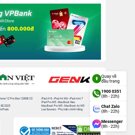
Quay về
đầu trang
1900 0351
(8h - 22h)
hone 12 Pro Max 128GB Cũ
iPad A16
-
iPad Air M4
-
iPad mini 7
iPad Pro M5
-
MacBook Neo
Chat Zalo
 SE 2025
MacBook Pro M5
-
MacBook Air M5
AirPods
Loa Sounarc
-
Phụ kiện chính hãng
(8h - 22h)
Messenger
(8h - 22h)