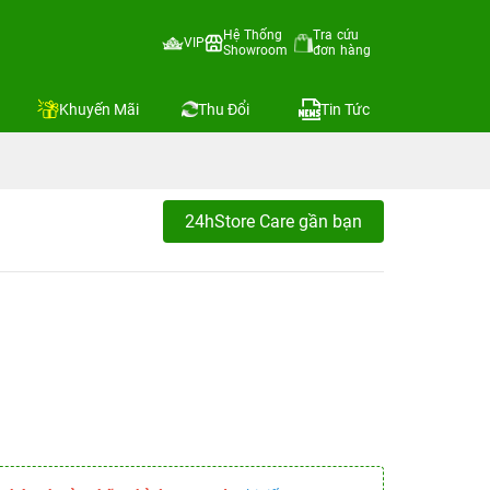
Hệ Thống
Tra cứu
VIP
Showroom
đơn hàng
Khuyến Mãi
Thu Đổi
Tin Tức
24hStore Care gần bạn