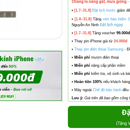
Chẳng lo nắng gắt, mưa giông -
•
[1.7–31.8]
Đặt lịch trước
giảm đ
•
[1.8–31.8]
Tặng
nón bảo hiểm 2
Đặt lịch ngay
Nguyễn An Ninh
•
[1.7–31.8]
Tặng voucher
99.000đ
•
Thay pin iPhone giá từ
24.000đ
•
Thay pin điện thoại Samsung
- Đ
• Miễn phí
mượn điện thoại
• Miễn phí
nâng cấp phần mềm
•
Miễn phí
kiểm tra, vệ sinh và báo 
• Hoàn tiền 100%
nếu khách hàng 
•
Máy ngoài
Chế độ bảo hành
đều 
Lưu ý:
Giá trên đã bao gồm công t
Đặ
(Tặng 