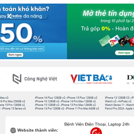
 Max cũ
iPhone 16 Plus 128GB cũ
-
iPhone 15 Plus 128GB cũ
iPhone 13 128GB Cũ
-
iP
16 Pro Max 256GB cũ
iPhone 16 128GB cũ
-
iPhone 14 Pro Max 128GB cũ
Watch cũ
-
AirPods cũ
one 15 Pro 128GB cũ
iPhone 15 128GB cũ
-
iPhone 13 Pro Max 128GB cũ
Watch Series 11
-
Watch
-
iPhone 15 Series cũ
iPhone 14 Pro 128GB cũ
-
iPhone 11 Pro Max 64GB cũ
Pencil Pro 2024
-
Apple 
Bệnh Viện Điện Thoại, Laptop 24h
Website thành viên: