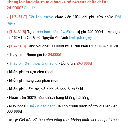
Chẳng lo nắng gắt, mưa giông - Ghé 24h sửa chữa chỉ từ
24.000đ!
Chi tiết
Đặt
•
[1.7–31.8]
Đặt lịch trước
giảm đến
10%
chi phí sửa chữa
ngay
–
•
[1.8–31.8]
Tặng
nón bảo hiểm 24hStore
trị giá
240.000đ
Áp dụng
Đặt lịch ngay
tại 162A Ba Cu & 70 Nguyễn An Ninh
•
[1.7–31.8]
Tặng voucher
99.000đ
mua Phụ kiện REXON & VIDVIE
•
Thay pin iPhone giá từ
24.000đ
•
Thay pin điện thoại Samsung
- Đồng giá
240.000đ
• Miễn phí
mượn điện thoại
• Miễn phí
nâng cấp phần mềm
•
Miễn phí
kiểm tra, vệ sinh và báo lỗi thiết bị
• Hoàn tiền 100%
nếu khách hàng không hài lòng
•
Máy ngoài
Chế độ bảo hành
đều có chính sách hỗ trợ giá lên đến
300.000đ
Lưu ý:
Giá trên đã bao gồm công thợ, không phát sinh chi phí khác