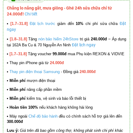
Chẳng lo nắng gắt, mưa giông - Ghé 24h sửa chữa chỉ từ
24.000đ!
Chi tiết
Đặt
•
[1.7–31.8]
Đặt lịch trước
giảm đến
10%
chi phí sửa chữa
ngay
–
•
[1.8–31.8]
Tặng
nón bảo hiểm 24hStore
trị giá
240.000đ
Áp dụng
Đặt lịch ngay
tại 162A Ba Cu & 70 Nguyễn An Ninh
•
[1.7–31.8]
Tặng voucher
99.000đ
mua Phụ kiện REXON & VIDVIE
•
Thay pin iPhone giá từ
24.000đ
•
Thay pin điện thoại Samsung
- Đồng giá
240.000đ
• Miễn phí
mượn điện thoại
• Miễn phí
nâng cấp phần mềm
•
Miễn phí
kiểm tra, vệ sinh và báo lỗi thiết bị
• Hoàn tiền 100%
nếu khách hàng không hài lòng
•
Máy ngoài
Chế độ bảo hành
đều có chính sách hỗ trợ giá lên đến
300.000đ
Lưu ý:
Giá trên đã bao gồm công thợ, không phát sinh chi phí khác