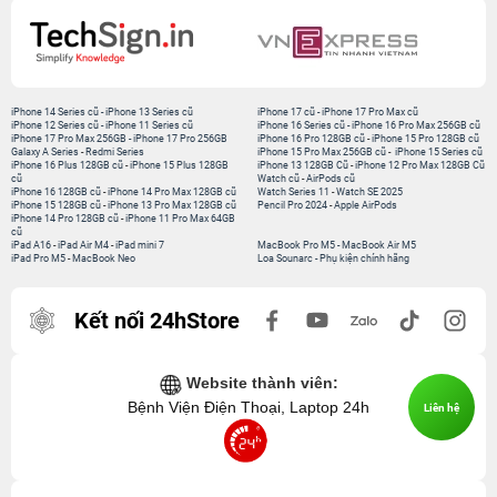
iPhone 14 Series cũ
-
iPhone 13 Series cũ
iPhone 17 cũ
-
iPhone 17 Pro Max cũ
iPhone 12 Series cũ
-
iPhone 11 Series cũ
iPhone 16 Series cũ
-
iPhone 16 Pro Max 256GB cũ
iPhone 17 Pro Max 256GB
-
iPhone 17 Pro 256GB
iPhone 16 Pro 128GB cũ
-
iPhone 15 Pro 128GB cũ
Galaxy A Series
-
Redmi Series
iPhone 15 Pro Max 256GB cũ
-
iPhone 15 Series cũ
iPhone 16 Plus 128GB cũ
-
iPhone 15 Plus 128GB
iPhone 13 128GB Cũ
-
iPhone 12 Pro Max 128GB Cũ
cũ
Watch cũ
-
AirPods cũ
iPhone 16 128GB cũ
-
iPhone 14 Pro Max 128GB cũ
Watch Series 11
-
Watch SE 2025
iPhone 15 128GB cũ
-
iPhone 13 Pro Max 128GB cũ
Pencil Pro 2024
-
Apple AirPods
iPhone 14 Pro 128GB cũ
-
iPhone 11 Pro Max 64GB
cũ
iPad A16
-
iPad Air M4
-
iPad mini 7
MacBook Pro M5
-
MacBook Air M5
iPad Pro M5
-
MacBook Neo
Loa Sounarc
-
Phụ kiện chính hãng
Kết nối 24hStore
Website thành viên:
Bệnh Viện Điện Thoại, Laptop 24h
Liên hệ