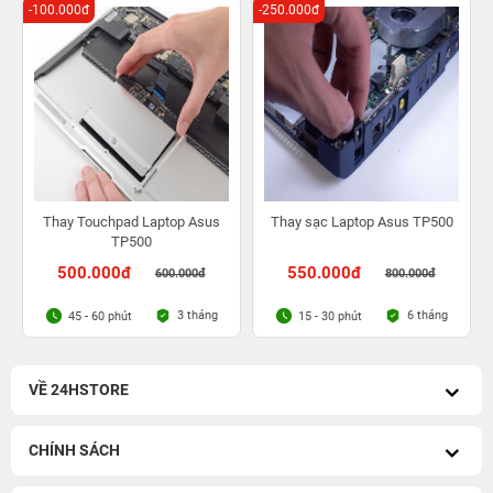
-100.000đ
-250.000đ
Thay Touchpad Laptop Asus
Thay sạc Laptop Asus TP500
TP500
500.000đ
550.000đ
600.000đ
800.000đ
3 tháng
6 tháng
45 - 60 phút
15 - 30 phút
VỀ 24HSTORE
CHÍNH SÁCH