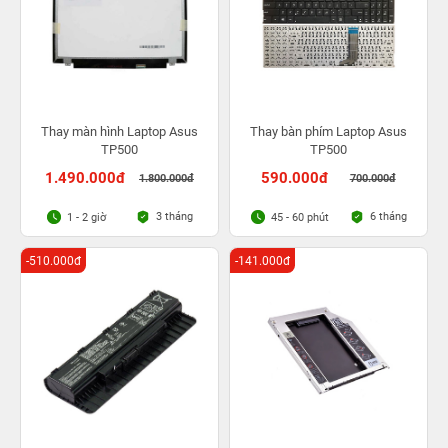
Thay màn hình Laptop Asus
Thay bàn phím Laptop Asus
TP500
TP500
1.490.000đ
590.000đ
1.800.000đ
700.000đ
3 tháng
6 tháng
1 - 2 giờ
45 - 60 phút
-510.000đ
-141.000đ