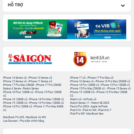
HỖ TRỢ
iPhone 14 Series cũ
-
iPhone 13 Series cũ
iPhone 17 cũ
-
iPhone 17 Pro Max cũ
iPhone 12 Series cũ
-
iPhone 11 Series cũ
iPhone 16 Series cũ
-
iPhone 16 Pro Max 256GB cũ
iPhone 17 Pro Max 256GB
-
iPhone 17 Pro 256GB
iPhone 16 Pro 128GB cũ
-
iPhone 15 Pro 128GB cũ
Galaxy A Series
-
Redmi Series
iPhone 15 Pro Max 256GB cũ
-
iPhone 15 Series cũ
iPhone 16 Plus 128GB cũ
-
iPhone 15 Plus 128GB
iPhone 13 128GB Cũ
-
iPhone 12 Pro Max 128GB
cũ
Cũ
iPhone 16 128GB cũ
-
iPhone 14 Pro Max 128GB cũ
Watch cũ
-
AirPods cũ
iPhone 15 128GB cũ
-
iPhone 13 Pro Max 128GB cũ
Watch Series 11
-
Watch SE 2025
iPhone 14 Pro 128GB cũ
-
iPhone 11 Pro Max 64GB
Pencil Pro 2024
-
Apple AirPods
cũ
iPad A16
-
iPad Air M4
-
iPad mini 7
iPad Pro M5
-
MacBook Neo
MacBook Pro M5
-
MacBook Air M5
Loa Sounarc
-
Phụ kiện chính hãng