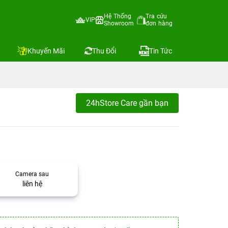
Hệ Thống
Tra cứu
VIP
Showroom
đơn hàng
Khuyến Mãi
Thu Đổi
Tin Tức
24hStore Care gần bạn
Camera sau
liên hệ