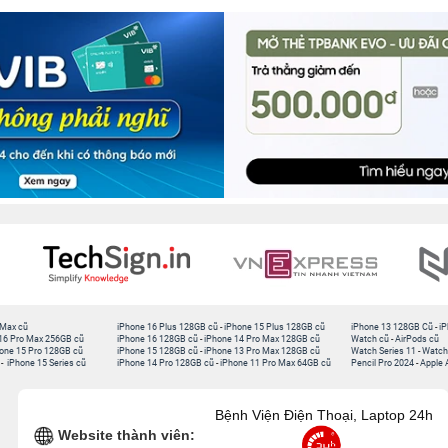
 Max cũ
iPhone 16 Plus 128GB cũ
-
iPhone 15 Plus 128GB cũ
iPhone 13 128GB Cũ
-
iP
16 Pro Max 256GB cũ
iPhone 16 128GB cũ
-
iPhone 14 Pro Max 128GB cũ
Watch cũ
-
AirPods cũ
one 15 Pro 128GB cũ
iPhone 15 128GB cũ
-
iPhone 13 Pro Max 128GB cũ
Watch Series 11
-
Watch
-
iPhone 15 Series cũ
iPhone 14 Pro 128GB cũ
-
iPhone 11 Pro Max 64GB cũ
Pencil Pro 2024
-
Apple 
Bệnh Viện Điện Thoại, Laptop 24h
Website thành viên: