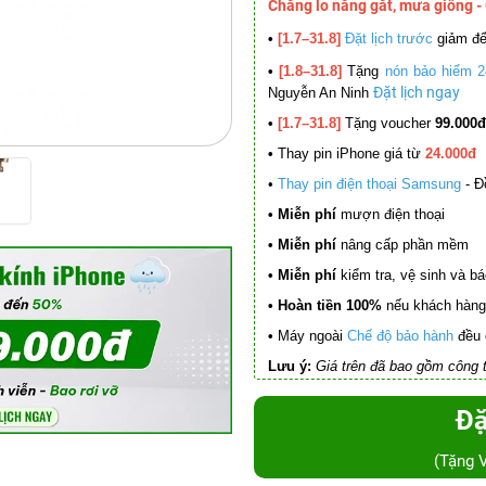
Chẳng lo nắng gắt, mưa giông -
•
[1.7–31.8]
Đặt lịch trước
giảm đ
•
[1.8–31.8]
Tặng
nón bảo hiểm 2
Đặt lịch ngay
Nguyễn An Ninh
•
[1.7–31.8]
Tặng voucher
99.000đ
•
Thay pin iPhone giá từ
24.000đ
•
Thay pin điện thoại Samsung
- Đ
• Miễn phí
mượn điện thoại
• Miễn phí
nâng cấp phần mềm
•
Miễn phí
kiểm tra, vệ sinh và báo 
• Hoàn tiền 100%
nếu khách hàng 
•
Máy ngoài
Chế độ bảo hành
đều 
Lưu ý:
Giá trên đã bao gồm công t
Đặ
(Tặng 