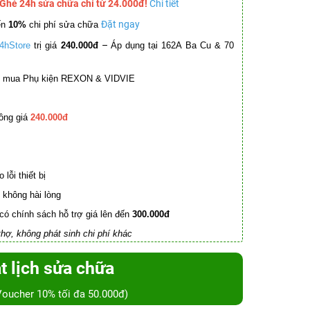
 Ghé 24h sửa chữa chỉ từ 24.000đ!
Chi tiết
Đặt ngay
ến
10%
chi phí sửa chữa
–
4hStore
trị giá
240.000đ
Áp dụng tại 162A Ba Cu & 70
mua Phụ kiện REXON & VIDVIE
ồng giá
240.000đ
lỗi thiết bị
không hài lòng
có chính sách hỗ trợ giá lên đến
300.000đ
hợ, không phát sinh chi phí khác
t lịch sửa chữa
Voucher 10% tối đa 50.000đ)