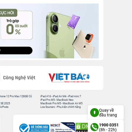
hone 12 Pro Max 128GB Cũ
iPad A16
-
iPad Air M4
-
iPad mini 7
iPad Pro M5
-
MacBook Neo
 SE 2025
MacBook Pro M5
-
MacBook Air M5
AirPods
Loa Sounarc
-
Phụ kiện chính hãng
Quay về
đầu trang
1900 0351
(8h - 22h)