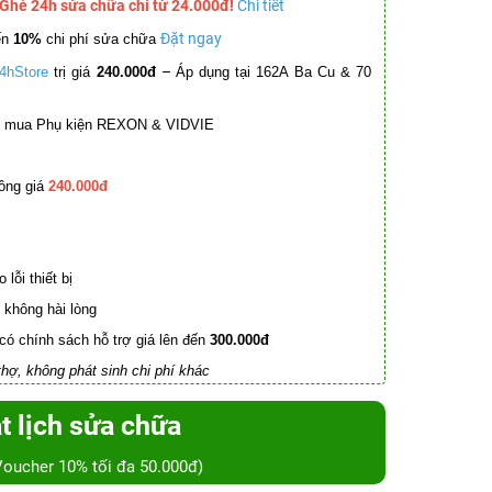
 Ghé 24h sửa chữa chỉ từ 24.000đ!
Chi tiết
Đặt ngay
ến
10%
chi phí sửa chữa
–
4hStore
trị giá
240.000đ
Áp dụng tại 162A Ba Cu & 70
mua Phụ kiện REXON & VIDVIE
ồng giá
240.000đ
lỗi thiết bị
không hài lòng
có chính sách hỗ trợ giá lên đến
300.000đ
hợ, không phát sinh chi phí khác
t lịch sửa chữa
Voucher 10% tối đa 50.000đ)