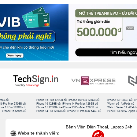
 Max cũ
iPhone 16 Plus 128GB cũ
-
iPhone 15 Plus 128GB cũ
iPhone 13 128GB Cũ
-
iP
16 Pro Max 256GB cũ
iPhone 16 128GB cũ
-
iPhone 14 Pro Max 128GB cũ
Watch cũ
-
AirPods cũ
one 15 Pro 128GB cũ
iPhone 15 128GB cũ
-
iPhone 13 Pro Max 128GB cũ
Watch Series 11
-
Watch
-
iPhone 15 Series cũ
iPhone 14 Pro 128GB cũ
-
iPhone 11 Pro Max 64GB cũ
Pencil Pro 2024
-
Apple 
Bệnh Viện Điện Thoại, Laptop 24h
Website thành viên: