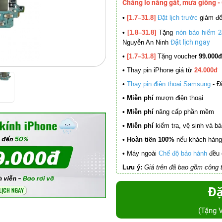
Chẳng lo nắng gắt, mưa giông -
•
[1.7–31.8]
Đặt lịch trước
giảm đ
•
[1.8–31.8]
Tặng
nón bảo hiểm 2
Đặt lịch ngay
Nguyễn An Ninh
•
[1.7–31.8]
Tặng voucher
99.000đ
•
Thay pin iPhone giá từ
24.000đ
•
Thay pin điện thoại Samsung
- Đ
• Miễn phí
mượn điện thoại
• Miễn phí
nâng cấp phần mềm
•
Miễn phí
kiểm tra, vệ sinh và báo 
• Hoàn tiền 100%
nếu khách hàng 
•
Máy ngoài
Chế độ bảo hành
đều 
Lưu ý:
Giá trên đã bao gồm công t
Đặ
(Tặng 