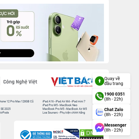
Quay về
đầu trang
1900 0351
(8h - 22h)
hone 12 Pro Max 128GB Cũ
iPad A16
-
iPad Air M4
-
iPad mini 7
iPad Pro M5
-
MacBook Neo
Chat Zalo
 SE 2025
MacBook Pro M5
-
MacBook Air M5
AirPods
Loa Sounarc
-
Phụ kiện chính hãng
(8h - 22h)
Messenger
(8h - 22h)