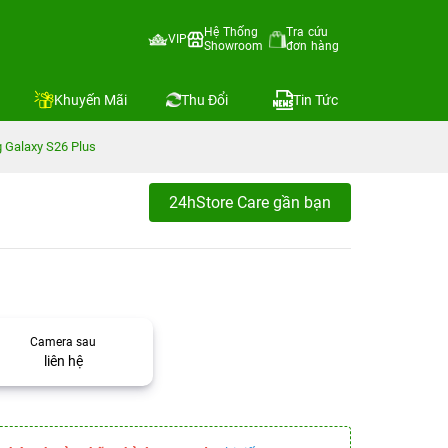
Hệ Thống
Tra cứu
VIP
Showroom
đơn hàng
Khuyến Mãi
Thu Đổi
Tin Tức
Galaxy S26 Plus
24hStore Care gần bạn
Camera sau
liên hệ