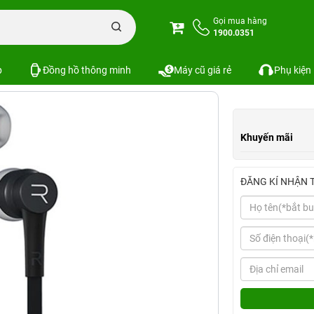
ghe Remax RM-535i
Gọi mua hàng
1900.0351
Xem cấu hình
So sánh
p
Đồng hồ thông minh
Máy cũ giá rẻ
Phụ kiện
Khuyến mãi
ĐĂNG KÍ NHẬN 