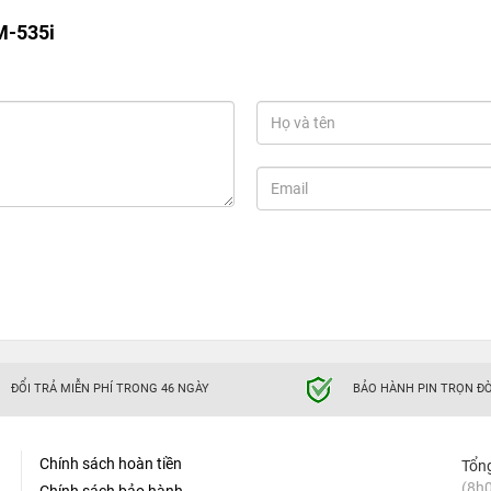
M-535i
ĐỔI TRẢ MIỄN PHÍ TRONG 46 NGÀY
BẢO HÀNH PIN TRỌN ĐỜ
Chính sách hoàn tiền
Tổn
(8h0