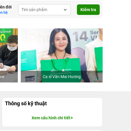
lên đời
Kiểm tra
ên hệ
re
Ca sĩ Văn Mai Hương
Khách
Thông số kỹ thuật
Xem cấu hình chi tiết