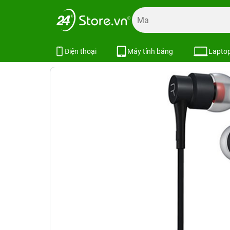
Trang chủ
Phụ kiện
Tai nghe
Tai nghe Xiaomi
Tai n
Tai nghe Remax RM-535i
SKU:
Điện thoại
Máy tính bảng
Lapto