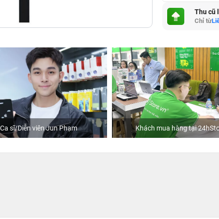
Thu cũ 
Chỉ từ
Li
Ca sĩ/Diễn viên Jun Phạm
Khách mua hàng tại 24hSto