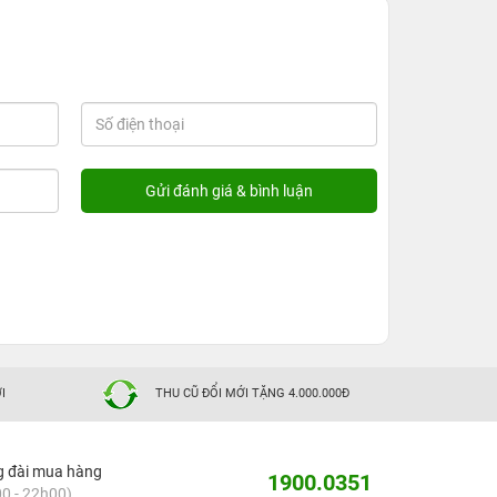
I
THU CŨ ĐỔI MỚI TẶNG 4.000.000Đ
g đài mua hàng
1900.0351
0 - 22h00)