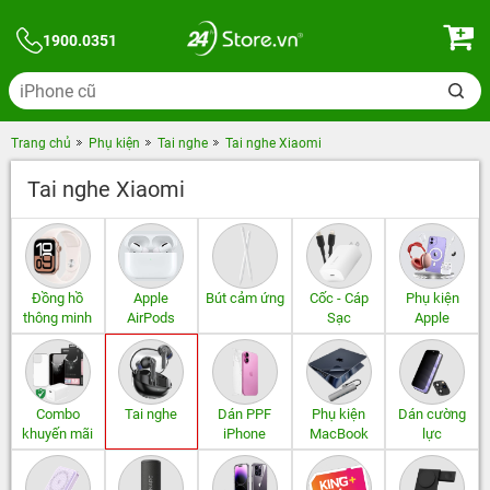
1900.0351
Trang chủ
Phụ kiện
Tai nghe
Tai nghe Xiaomi
Tai nghe Xiaomi
Đồng hồ
Apple
Bút cảm ứng
Cốc - Cáp
Phụ kiện
thông minh
AirPods
Sạc
Apple
Combo
Tai nghe
Dán PPF
Phụ kiện
Dán cường
khuyến mãi
iPhone
MacBook
lực