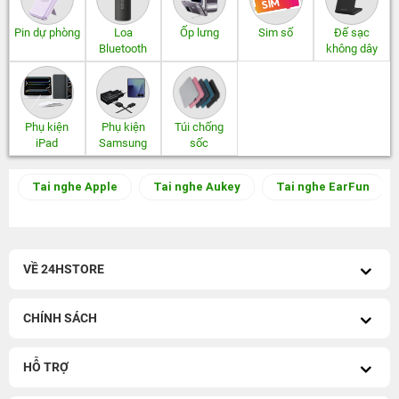
Pin dự phòng
Loa
Ốp lưng
Sim số
Đế sạc
Bluetooth
không dây
Phụ kiện
Phụ kiện
Túi chống
iPad
Samsung
sốc
Tai nghe Apple
Tai nghe Aukey
Tai nghe EarFun
VỀ 24HSTORE
CHÍNH SÁCH
HỖ TRỢ