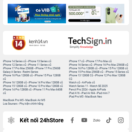
iPhone 14 Series cũ
-
iPhone 13 Series cũ
iPhone 17 cũ
-
iPhone 17 Pro Max cũ
iPhone 12 Series cũ
-
iPhone 11 Series cũ
iPhone 16 Series cũ
-
iPhone 16 Pro Max 256GB cũ
iPhone 17 Pro Max 256GB
-
iPhone 17 Pro 256GB
iPhone 16 Pro 128GB cũ
-
iPhone 15 Pro 128GB cũ
Galaxy A Series
-
Redmi Series
iPhone 15 Pro Max 256GB cũ
-
iPhone 15 Series cũ
iPhone 16 Plus 128GB cũ
-
iPhone 15 Plus 128GB
iPhone 13 128GB Cũ
-
iPhone 12 Pro Max 128GB
cũ
Cũ
iPhone 16 128GB cũ
-
iPhone 14 Pro Max 128GB cũ
Watch cũ
-
AirPods cũ
iPhone 15 128GB cũ
-
iPhone 13 Pro Max 128GB cũ
Watch Series 11
-
Watch SE 2025
iPhone 14 Pro 128GB cũ
-
iPhone 11 Pro Max 64GB
Pencil Pro 2024
-
Apple AirPods
cũ
iPad A16
-
iPad Air M4
-
iPad mini 7
iPad Pro M5
-
MacBook Neo
MacBook Pro M5
-
MacBook Air M5
Loa Sounarc
-
Phụ kiện chính hãng
Kết nối 24hStore