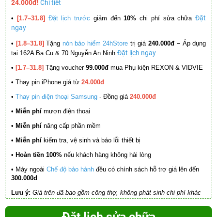
24.000đ!
Chi tiết
Đặt
•
[1.7–31.8]
Đặt lịch trước
giảm đến
10%
chi phí sửa chữa
ngay
–
•
[1.8–31.8]
Tặng
nón bảo hiểm 24hStore
trị giá
240.000đ
Áp dụng
Đặt lịch ngay
tại 162A Ba Cu & 70 Nguyễn An Ninh
•
[1.7–31.8]
Tặng voucher
99.000đ
mua Phụ kiện REXON & VIDVIE
•
Thay pin iPhone giá từ
24.000đ
•
Thay pin điện thoại Samsung
- Đồng giá
240.000đ
• Miễn phí
mượn điện thoại
• Miễn phí
nâng cấp phần mềm
•
Miễn phí
kiểm tra, vệ sinh và báo lỗi thiết bị
• Hoàn tiền 100%
nếu khách hàng không hài lòng
•
Máy ngoài
Chế độ bảo hành
đều có chính sách hỗ trợ giá lên đến
300.000đ
Lưu ý:
Giá trên đã bao gồm công thợ, không phát sinh chi phí khác
Đặt lịch sửa chữa