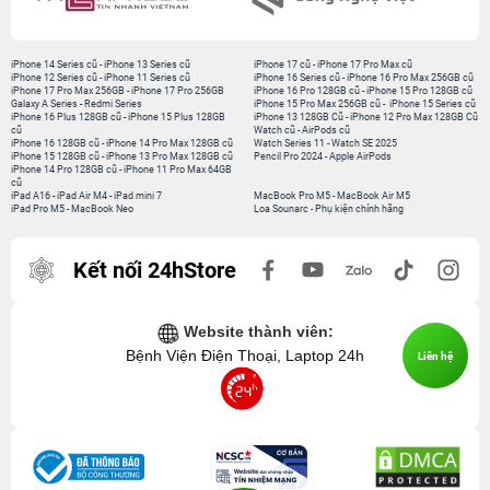
iPhone 14 Series cũ
-
iPhone 13 Series cũ
iPhone 17 cũ
-
iPhone 17 Pro Max cũ
iPhone 12 Series cũ
-
iPhone 11 Series cũ
iPhone 16 Series cũ
-
iPhone 16 Pro Max 256GB cũ
iPhone 17 Pro Max 256GB
-
iPhone 17 Pro 256GB
iPhone 16 Pro 128GB cũ
-
iPhone 15 Pro 128GB cũ
Galaxy A Series
-
Redmi Series
iPhone 15 Pro Max 256GB cũ
-
iPhone 15 Series cũ
iPhone 16 Plus 128GB cũ
-
iPhone 15 Plus 128GB
iPhone 13 128GB Cũ
-
iPhone 12 Pro Max 128GB Cũ
cũ
Watch cũ
-
AirPods cũ
iPhone 16 128GB cũ
-
iPhone 14 Pro Max 128GB cũ
Watch Series 11
-
Watch SE 2025
iPhone 15 128GB cũ
-
iPhone 13 Pro Max 128GB cũ
Pencil Pro 2024
-
Apple AirPods
iPhone 14 Pro 128GB cũ
-
iPhone 11 Pro Max 64GB
cũ
iPad A16
-
iPad Air M4
-
iPad mini 7
MacBook Pro M5
-
MacBook Air M5
iPad Pro M5
-
MacBook Neo
Loa Sounarc
-
Phụ kiện chính hãng
Kết nối 24hStore
Website thành viên:
Bệnh Viện Điện Thoại, Laptop 24h
Liên hệ